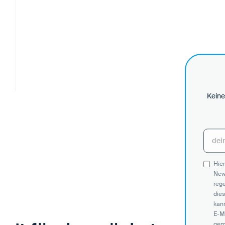
Keine
Hier
New
reg
dies
kann
E-M
gem