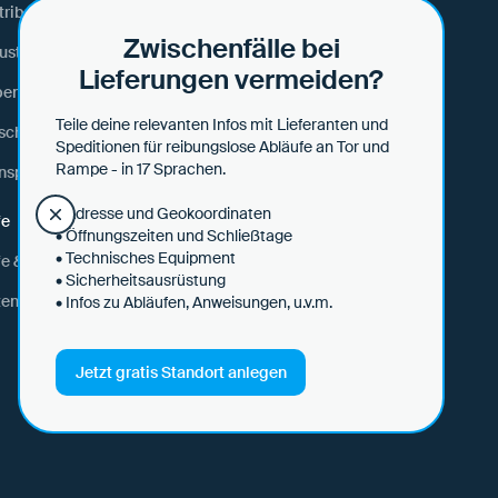
tribution und Retail
White Papers
Zwischenfälle bei
ustrielle Fertigung
Lexikon
Lieferungen vermeiden?
ens- und Futtermittel
Webinare & Events
Teile deine relevanten Infos mit Lieferanten und
schinenbau
Speditionen für reibungslose Abläufe an Tor und
Rampe - in 17 Sprachen.
nsport und Logistik
• Adresse und Geokoordinaten
fe
• Öffnungszeiten und Schließtage
• Technisches Equipment
fe & Tipps
• Sicherheitsausrüstung
ensicherheit
• Infos zu Abläufen, Anweisungen, u.v.m.
Jetzt gratis Standort anlegen