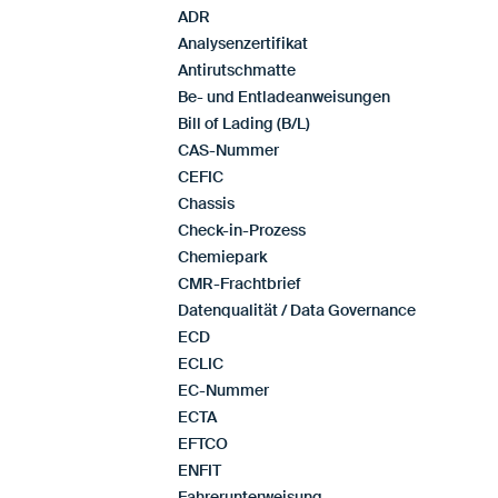
ADR
Analysenzertifikat
Antirutschmatte
Be- und Entladeanweisungen
Bill of Lading (B/L)
CAS-Nummer
CEFIC
Chassis
Check-in-Prozess
Chemiepark
CMR-Frachtbrief
Datenqualität / Data Governance
ECD
ECLIC
EC-Nummer
ECTA
EFTCO
ENFIT
Fahrerunterweisung