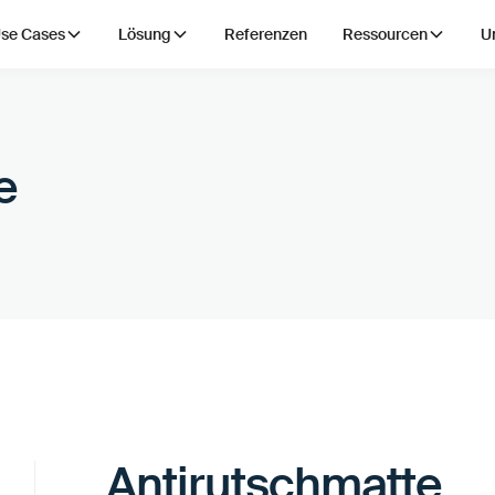
se Cases
Lösung
Referenzen
Ressourcen
U
e
Antirutschmatte