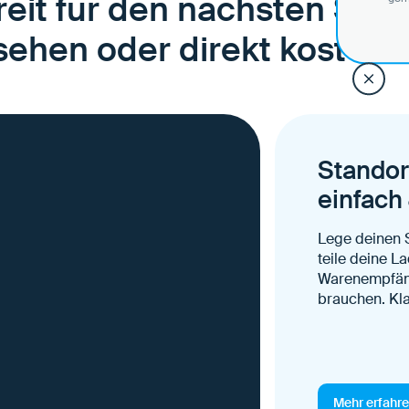
eit für den nächsten Schr
hen oder direkt kostenlo
Standort
einfach
Lege deinen S
teile deine L
Warenempfäng
brauchen. Kla
Mehr erfahr