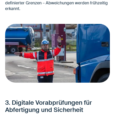
definierter Grenzen – Abweichungen werden frühzeitig
erkannt.
Weniger Fahrzeuge außerhalb zulässiger
Zeitfenster
Bessere Steuerung von Rampen- und
3. Digitale Vorabprüfungen für
Zufahrtsauslastung
Abfertigung und Sicherheit
Weniger sicherheitsrelevante Sonderfälle