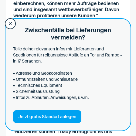
einberechnen, können mehr Aufträge bedienen
und sind insgesamt wettbewerbsfähiger. Davon
wiederum profitieren unsere Kunden."
Zwischenfälle bei Lieferungen
vermeiden?
Konstantin Kubenz
Geschäftsführer
Teile deine relevanten Infos mit Lieferanten und
Zur Case Study
Speditionen für reibungslose Abläufe an Tor und Rampe -
in 17 Sprachen.
• Adresse und Geokoordinaten
• Öffnungszeiten und Schließtage
• Technisches Equipment
"Die Implementierung neuer Funktionen und die
• Sicherheitsausrüstung
Verbesserungen bei bestehenden Features
• Infos zu Abläufen, Anweisungen, u.v.m.
erleichtern uns die Datenpflege auf Loady
enorm. Durch die Integration mit anderen
Systemen und die Einführung von CSV-
Jetzt gratis Standort anlegen
Massenuploads haben wir den Aufwand der
Initialpflege eines Datensatzes um 80-90%
reduzieren können. Loady ermöglicht es uns