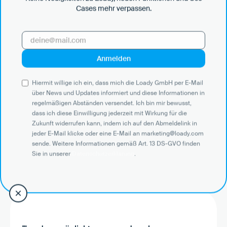
Wir begleiten dich durch das Onboarding und sorgen mit
Cases mehr verpassen.
Einführungen und Best Practices dafür, dass dein Team
schnell geschult ist und aktiv werden kann. Bei Bedarf
unterstützen wir beim Anlegen und der Bereinigung von
Datensätzen in Loady.
Hiermit willige ich ein, dass mich die Loady GmbH per E-Mail
über News und Updates informiert und diese Informationen in
regelmäßigen Abständen versendet. Ich bin mir bewusst,
dass ich diese Einwilligung jederzeit mit Wirkung für die
Zukunft widerrufen kann, indem ich auf den Abmeldelink in
jeder E-Mail klicke oder eine E-Mail an marketing@loady.com
Das sagen unsere
sende. Weitere Informationen gemäß Art. 13 DS-GVO finden
Kunden über Loady
Sie in unserer
Datenschutzerklärung
.