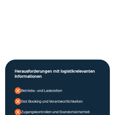
dass Personal reduziert wird, während die operative
Komplexität der Abläufe bestehen bleibt. Standort- und
Torprozesse müssen daher mit weniger Ressourcen
stabil, sicher und kontrollierbar funktionieren.In diesem
Umfeld werden fehlende oder unklare Informationen
schnell zu einem relevanten Kosten- und
Sicherheitsfaktor. Verzögerungen, Rückfragen oder
manuelle Klärungen wirken sich nicht nur auf
Durchlaufzeiten und Slot-Auslastung aus, sondern
erschweren auch die kontrollierte Steuerung von
Zugängen und Abläufen am Standort.
Herausforderungen mit logistikrelevanten
Informationen
Betriebs- und Ladezeiten
Slot Booking und Verantwortlichkeiten
Zugangskontrollen und Standortsicherheit