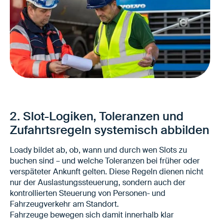
Vermeidung von Fehlanfahrten und
ungeplanten Zufahrten
Geordnete Zufahrten innerhalb definierter
2. Slot-Logiken, Toleranzen und
Zeitfenster
Zufahrtsregeln systemisch abbilden
Planbare Abfertigung auch bei reduzierter
Besetzung
Loady bildet ab, ob, wann und durch wen Slots zu
buchen sind – und welche Toleranzen bei früher oder
verspäteter Ankunft gelten. Diese Regeln dienen nicht
nur der Auslastungssteuerung, sondern auch der
kontrollierten Steuerung von Personen- und
Fahrzeugverkehr am Standort.
Fahrzeuge bewegen sich damit innerhalb klar