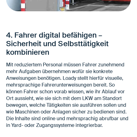
Kontrollierte Abfertigung ohne zusätzlichen
Personalaufwand
Weniger sicherheitsrelevante
4. Fahrer digital befähigen –
Überraschungen bei Ankunft
Sicherheit und Selbsttätigkeit
Entlastung des Standortpersonals
kombinieren
Mit reduziertem Personal müssen Fahrer zunehmend
mehr Aufgaben übernehmen wofür sie konkrete
Anweisungen benötigen. Loady stellt hierfür visuelle,
mehrsprachige Fahrerunterweisungen bereit. So
können Fahrer schon vorab wissen, wie ihr Ablauf vor
Ort aussieht, wie sie sich mit dem LKW am Standort
bewegen, welche Tätigkeiten sie ausführen sollen und
wie Maschinen oder Anlagen sicher zu bedienen sind.
Die Inhalte sind online und mehrsprachig abrufbar und
in Yard- oder Zugangssysteme integrierbar.