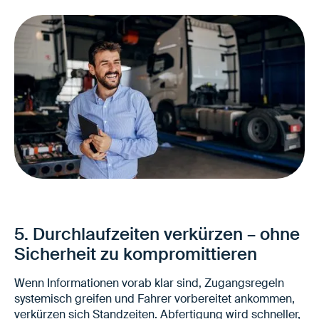
Sicherere Selbsttätigkeiten durch Fahrer
Weniger Erklärbedarf am Standort - und
weniger 1:1 Betreuung
5. Durchlaufzeiten verkürzen – ohne
Reduzierung von Sicherheitsrisiken und
Sicherheit zu kompromittieren
Störungen
Wenn Informationen vorab klar sind, Zugangsregeln
systemisch greifen und Fahrer vorbereitet ankommen,
verkürzen sich Standzeiten. Abfertigung wird schneller,