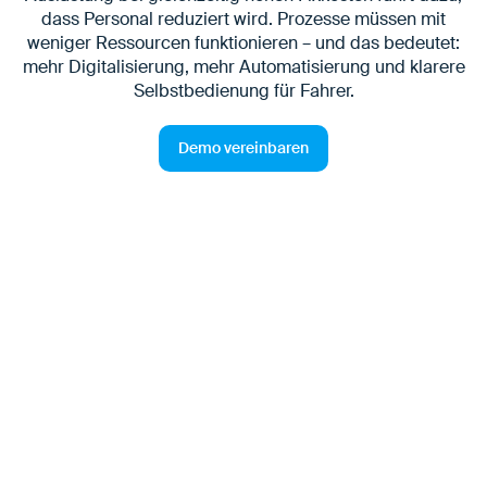
dass Personal reduziert wird. Prozesse müssen mit
weniger Ressourcen funktionieren – und das bedeutet:
mehr Digitalisierung, mehr Automatisierung und klarere
Selbstbedienung für Fahrer.
Demo vereinbaren
Wo Standort- und
Torprozesse heute unter
Druck stehen
Viele Standorte arbeiten heute mit geringerer
Auslastung als noch vor einigen Jahren. Sinkende
Volumina bei gleichzeitig hohen Fixkosten führen dazu,