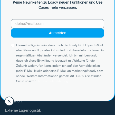
Keine Neuigkeiten zu Loady, neuen Funktionen und Use
Cases mehr verpassen.
Hiermit willige ich ein, dass mich die Loady GmbH per E-Mail über
News und Updates informiert und diese Informationen in
regelmäßigen Abständen versendet. Ich bin mir bewusst, dass ich
diese Einwilligung jederzeit mit Wirkung für die Zukunft widerrufen
kann, indem ich auf den Abmeldelink in jeder E-Mail klicke oder eine
E-Mail an marketing@loady.com sende. Weitere Informationen
Hiermit willige ich ein, dass mich die Loady GmbH per E-Mail
gemäß Art. 13 DS-GVO finden Sie in unserer
Datenschutzerklärung
.
über News und Updates informiert und diese Informationen in
regelmäßigen Abständen versendet. Ich bin mir bewusst,
dass ich diese Einwilligung jederzeit mit Wirkung für die
Zukunft widerrufen kann, indem ich auf den Abmeldelink in
jeder E-Mail klicke oder eine E-Mail an marketing@loady.com
Use Cases
sende. Weitere Informationen gemäß Art. 13 DS-GVO finden
Sie in unserer
Datenschutzerklärung
.
Verlader
Warenempfänger
Spedition
Externe Lagerlogistik