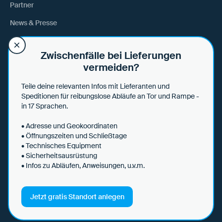
Partner
News & Presse
Anfahrt
Zwischenfälle bei Lieferungen
vermeiden?
Hilfe
Teile deine relevanten Infos mit Lieferanten und
Hilfe & Tipps
Speditionen für reibungslose Abläufe an Tor und Rampe -
in 17 Sprachen.
Datensicherheit
• Adresse und Geokoordinaten
• Öffnungszeiten und Schließtage
• Technisches Equipment
• Sicherheitsausrüstung
AGBs
• Infos zu Abläufen, Anweisungen, u.v.m.
Datenschutzerklärung
Impressum
Jetzt gratis Standort anlegen
© 2026 Loady. All rights reserved.