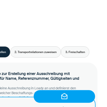
ellen
2. Transportrelationen zuweisen
3. Freischalten
 deine Ausschreibung in Loady an und definierst den
 welcher Beschaffungs- oder Frachteinkaufsplattform deine
ft – Coupa, SAP, Oracle, Transporeon oder anderen -, mit
Frachteinkauf relevante Spezifikationen direkt mit