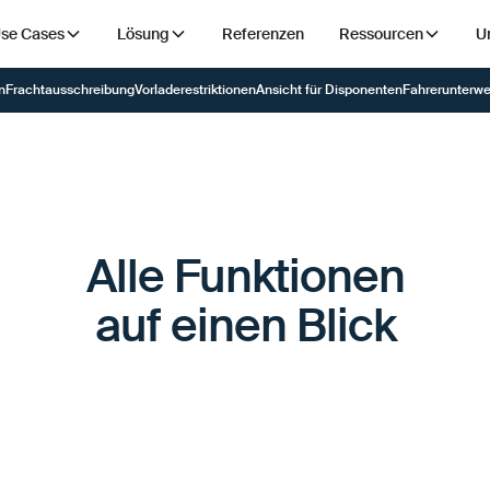
se Cases
Lösung
Referenzen
Ressourcen
U
n
Frachtausschreibung
Vorladerestriktionen
Ansicht für Disponenten
Fahrerunterw
Alle Funktionen
auf einen Blick