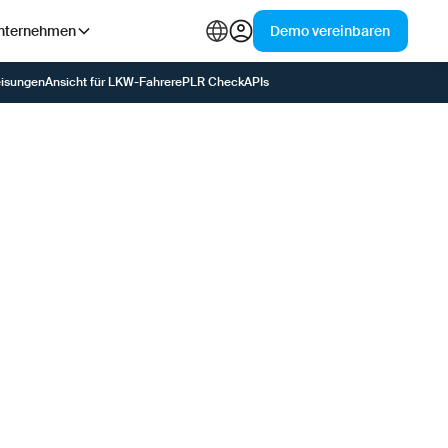
nternehmen
Demo vereinbaren
eisungen
Ansicht für LKW-Fahrer
ePLR Check
APIs