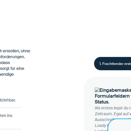
 erstellen, ohne
forderungen.
sodass
1. Frachttender erst
sorgt für eine
fwendige
ziehbar.
Als erstes legst du
Zeitraum. Egal auf
ten ins
Ausschreibungen läu
Loady kannst du im 