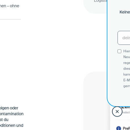
Logistikdienstleiste
hen – ohne
Keine
Hier
New
reg
dies
kann
E-M
gem
olgen oder
kontamination
st du
editionen und