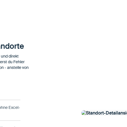
n
andorte
 und direkt
erst du Fehler
n - anstelle von
 ohne Excel-