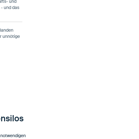
äfts- und
 - und das
 landen
r unnötige
nsilos
t notwendigen