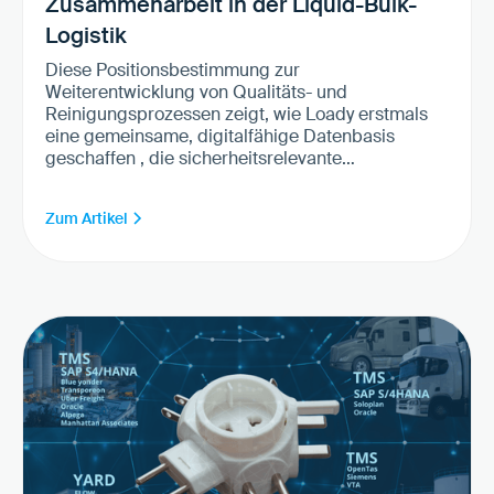
Zusammenarbeit in der Liquid-Bulk-
Logistik
Diese Positionsbestimmung zur
Weiterentwicklung von Qualitäts- und
Reinigungsprozessen zeigt, wie Loady erstmals
eine gemeinsame, digitalfähige Datenbasis
geschaffen , die sicherheitsrelevante
Vorladerestriktionen standardisiert, prüfbar und
interoperabel macht. Mit der Lösung sind sowohl
Zum Artikel
manuelle Vorproduktprüfungen – über eine
einheitliche Benutzeroberfläche – als auch
automatisierte Kontrollen über API-Schnittstellen,
die in Transport- oder Yard-Management-Systeme
bei Verladern oder Speditionen integriert werden
können, verfügbar.