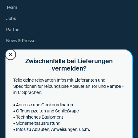
Team
Jobs
Partner
News & Presse
Anfahrt
Zwischenfälle bei Lieferungen
vermeiden?
Hilfe
Teile deine relevanten Infos mit Lieferanten und
Hilfe & Tipps
Speditionen für reibungslose Abläufe an Tor und Rampe -
in 17 Sprachen.
Datensicherheit
• Adresse und Geokoordinaten
• Öffnungszeiten und Schließtage
• Technisches Equipment
• Sicherheitsausrüstung
AGBs
• Infos zu Abläufen, Anweisungen, u.v.m.
Datenschutzerklärung
Impressum