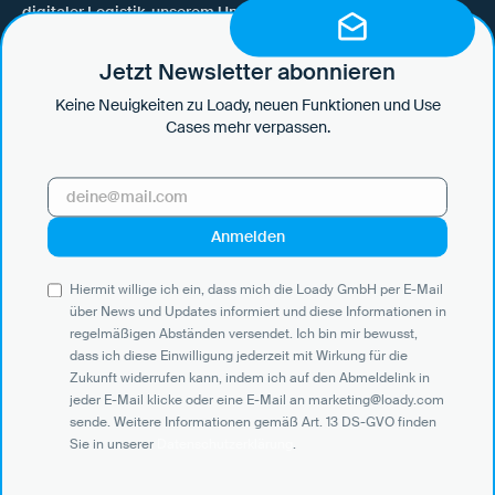
digitaler Logistik, unserem Unternehmen, neuen Funktionen
und Use Cases auf dem Laufenden zu bleiben.
Jetzt Newsletter abonnieren
Keine Neuigkeiten zu Loady, neuen Funktionen und Use
Cases mehr verpassen.
Hiermit willige ich ein, dass mich die Loady GmbH per E-Mail über
News und Updates informiert und diese Informationen in
regelmäßigen Abständen versendet. Ich bin mir bewusst, dass ich
diese Einwilligung jederzeit mit Wirkung für die Zukunft widerrufen
kann, indem ich auf den Abmeldelink in jeder E-Mail klicke oder eine
E-Mail an marketing@loady.com sende. Weitere Informationen
Hiermit willige ich ein, dass mich die Loady GmbH per E-Mail
gemäß Art. 13 DS-GVO finden Sie in unserer
Datenschutzerklärung
.
über News und Updates informiert und diese Informationen in
regelmäßigen Abständen versendet. Ich bin mir bewusst,
dass ich diese Einwilligung jederzeit mit Wirkung für die
Zukunft widerrufen kann, indem ich auf den Abmeldelink in
jeder E-Mail klicke oder eine E-Mail an marketing@loady.com
Use Cases
sende. Weitere Informationen gemäß Art. 13 DS-GVO finden
Sie in unserer
Datenschutzerklärung
.
Verlader
Warenempfänger