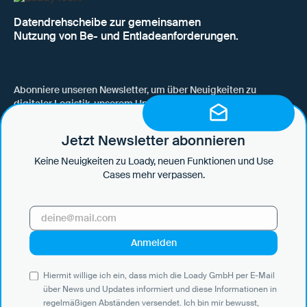
Datendrehscheibe zur gemeinsamen
Nutzung von Be- und Entladeanforderungen.
Abonniere unseren Newsletter, um über Neuigkeiten zu
digitaler Logistik, unserem Unternehmen, neuen Funktionen
und Use Cases auf dem Laufenden zu bleiben.
Jetzt Newsletter abonnieren
Keine Neuigkeiten zu Loady, neuen Funktionen und Use
Cases mehr verpassen.
Hiermit willige ich ein, dass mich die Loady GmbH per E-Mail über
News und Updates informiert und diese Informationen in
regelmäßigen Abständen versendet. Ich bin mir bewusst, dass ich
diese Einwilligung jederzeit mit Wirkung für die Zukunft widerrufen
kann, indem ich auf den Abmeldelink in jeder E-Mail klicke oder eine
E-Mail an marketing@loady.com sende. Weitere Informationen
Hiermit willige ich ein, dass mich die Loady GmbH per E-Mail
gemäß Art. 13 DS-GVO finden Sie in unserer
Datenschutzerklärung
.
über News und Updates informiert und diese Informationen in
regelmäßigen Abständen versendet. Ich bin mir bewusst,