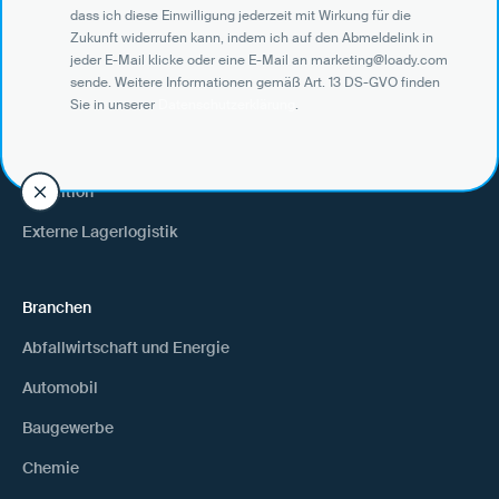
dass ich diese Einwilligung jederzeit mit Wirkung für die
Zukunft widerrufen kann, indem ich auf den Abmeldelink in
jeder E-Mail klicke oder eine E-Mail an marketing@loady.com
Use Cases
sende. Weitere Informationen gemäß Art. 13 DS-GVO finden
Sie in unserer
Datenschutzerklärung
.
Verlader
Warenempfänger
Spedition
Externe Lagerlogistik
Branchen
Abfallwirtschaft und Energie
Automobil
Baugewerbe
Chemie