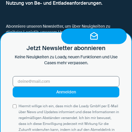
Nutzung von Be- und Entladeanforderungen.
Abonniere unseren Newsletter, um über Neuigkeiten zu
digitaler Logistik, unserem Unternehmen, neuen Funktionen
und Use Cases auf dem Laufenden zu bleiben.
Jetzt Newsletter abonnieren
Keine Neuigkeiten zu Loady, neuen Funktionen und Use
Cases mehr verpassen.
Hiermit willige ich ein, dass mich die Loady GmbH per E-Mail über
News und Updates informiert und diese Informationen in
regelmäßigen Abständen versendet. Ich bin mir bewusst, dass ich
diese Einwilligung jederzeit mit Wirkung für die Zukunft widerrufen
kann, indem ich auf den Abmeldelink in jeder E-Mail klicke oder eine
E-Mail an marketing@loady.com sende. Weitere Informationen
Hiermit willige ich ein, dass mich die Loady GmbH per E-Mail
gemäß Art. 13 DS-GVO finden Sie in unserer
Datenschutzerklärung
.
über News und Updates informiert und diese Informationen in
regelmäßigen Abständen versendet. Ich bin mir bewusst,
dass ich diese Einwilligung jederzeit mit Wirkung für die
Zukunft widerrufen kann, indem ich auf den Abmeldelink in