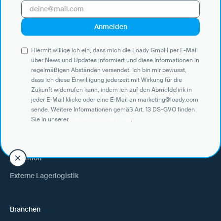
News und Updates informiert und diese Informationen in
regelmäßigen Abständen versendet. Ich bin mir bewusst, dass ich
diese Einwilligung jederzeit mit Wirkung für die Zukunft widerrufen
kann, indem ich auf den Abmeldelink in jeder E-Mail klicke oder eine
E-Mail an marketing@loady.com sende. Weitere Informationen
Hiermit willige ich ein, dass mich die Loady GmbH per E-Mail
gemäß Art. 13 DS-GVO finden Sie in unserer
Datenschutzerklärung
.
über News und Updates informiert und diese Informationen in
regelmäßigen Abständen versendet. Ich bin mir bewusst,
dass ich diese Einwilligung jederzeit mit Wirkung für die
Zukunft widerrufen kann, indem ich auf den Abmeldelink in
jeder E-Mail klicke oder eine E-Mail an marketing@loady.com
Use Cases
sende. Weitere Informationen gemäß Art. 13 DS-GVO finden
Sie in unserer
Datenschutzerklärung
.
Verlader
Warenempfänger
Spedition
Externe Lagerlogistik
Branchen