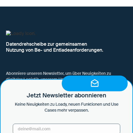
Datendrehscheibe zur gemeinsamen
Nutzung von Be- und Entladeanforderungen.
Abonniere unseren Newsletter, um über Neuigkeiten zu
digitaler Logistik, unserem Unternehmen, neuen Funktionen
und Use Cases auf dem Laufenden zu bleiben.
Jetzt Newsletter abonnieren
Keine Neuigkeiten zu Loady, neuen Funktionen und Use
Cases mehr verpassen.
Hiermit willige ich ein, dass mich die Loady GmbH per E-Mail über
News und Updates informiert und diese Informationen in