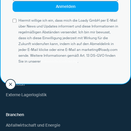
regelmäßigen Abständen versendet. Ich bin mir bewusst, dass ich
diese Einwilligung jederzeit mit Wirkung für die Zukunft widerrufen
kann, indem ich auf den Abmeldelink in jeder E-Mail klicke oder eine
E-Mail an marketing@loady.com sende. Weitere Informationen
Hiermit willige ich ein, dass mich die Loady GmbH per E-Mail
gemäß Art. 13 DS-GVO finden Sie in unserer
Datenschutzerklärung
.
über News und Updates informiert und diese Informationen in
regelmäßigen Abständen versendet. Ich bin mir bewusst,
dass ich diese Einwilligung jederzeit mit Wirkung für die
Zukunft widerrufen kann, indem ich auf den Abmeldelink in
jeder E-Mail klicke oder eine E-Mail an marketing@loady.com
Use Cases
sende. Weitere Informationen gemäß Art. 13 DS-GVO finden
Sie in unserer
Datenschutzerklärung
.
Verlader
Warenempfänger
Spedition
Externe Lagerlogistik
Branchen
Abfallwirtschaft und Energie