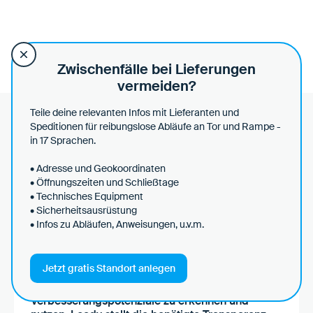
unterstützen wir beim Anlegen und der Bereinigung von
Datensätzen in Loady.
Zwischenfälle bei Lieferungen
vermeiden?
Teile deine relevanten Infos mit Lieferanten und
Speditionen für reibungslose Abläufe an Tor und Rampe -
in 17 Sprachen.
Das sagen unsere
Kunden über Loady
• Adresse und Geokoordinaten
• Öffnungszeiten und Schließtage
• Technisches Equipment
• Sicherheitsausrüstung
• Infos zu Abläufen, Anweisungen, u.v.m.
Jetzt gratis Standort anlegen
"Loady ermöglicht es uns und auch unseren
Partnern in der Lieferkette
Verbesserungspotenziale zu erkennen und