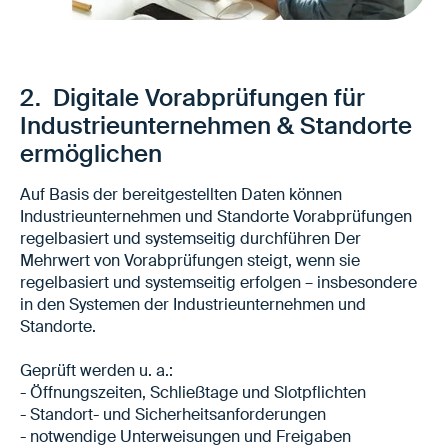
Klarheit in Planung und Disposition statt
Eskalation vor Ort
Weniger Überraschungen am Tor
2. Digitale Vorabprüfungen für
Ruhigere Abläufe an Standorten
Industrieunternehmen & Standorte
ermöglichen
Auf Basis der bereitgestellten Daten können
Industrieunternehmen und Standorte Vorabprüfungen
regelbasiert und systemseitig durchführen Der
Mehrwert von Vorabprüfungen steigt, wenn sie
regelbasiert und systemseitig erfolgen – insbesondere
in den Systemen der Industrieunternehmen und
Standorte.
Geprüft werden u. a.:
- Öffnungszeiten, Schließtage und Slotpflichten
- Standort- und Sicherheitsanforderungen
- notwendige Unterweisungen und Freigaben