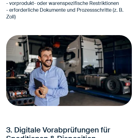
- vorprodukt- oder warenspezifische Restriktionen
- erforderliche Dokumente und Prozessschritte (z. B.
Zoll)
Weniger manueller Klärungsaufwand am
Standort
Schnellere Freigabe von Transporten
3. Digitale Vorabprüfungen für
Grundlage für automatisierte Lkw-