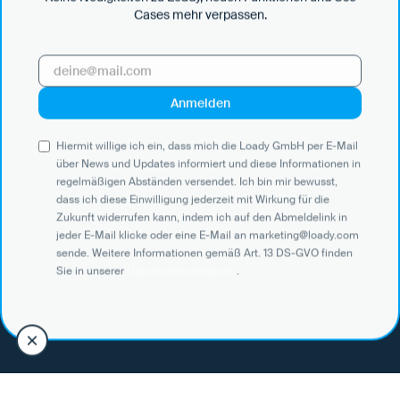
Cases mehr verpassen.
Transport und Logistik
Logistikdienstleister profitieren von klaren
Anforderungen und reduzieren Warte- und Standzeiten,
Leer- und Extra-KM - sie ermöglichen außerdem ein
Hiermit willige ich ein, dass mich die Loady GmbH per E-Mail
schnelles Onboarding von neuen Fahrern.
über News und Updates informiert und diese Informationen in
regelmäßigen Abständen versendet. Ich bin mir bewusst,
Mehr erfahren
dass ich diese Einwilligung jederzeit mit Wirkung für die
Zukunft widerrufen kann, indem ich auf den Abmeldelink in
jeder E-Mail klicke oder eine E-Mail an marketing@loady.com
sende. Weitere Informationen gemäß Art. 13 DS-GVO finden
Sie in unserer
Datenschutzerklärung
.