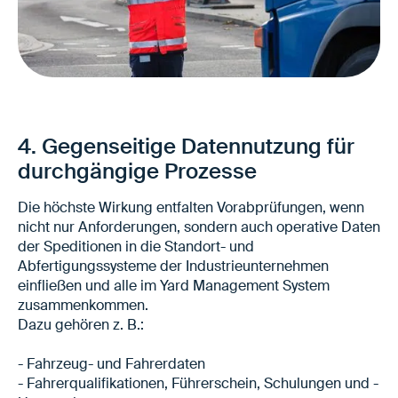
Keine falschen Fahrzeuge in der Planung
Weniger Korrekturen im laufenden Betrieb
Besseres Match-Making zwischen
4. Gegenseitige Datennutzung für
Anforderungen und Leistung
durchgängige Prozesse
Die höchste Wirkung entfalten Vorabprüfungen, wenn
nicht nur Anforderungen, sondern auch operative Daten
der Speditionen in die Standort- und
Abfertigungssysteme der Industrieunternehmen
einfließen und alle im Yard Management System
zusammenkommen.
Dazu gehören z. B.:
- Fahrzeug- und Fahrerdaten
- Fahrerqualifikationen, Führerschein, Schulungen und -