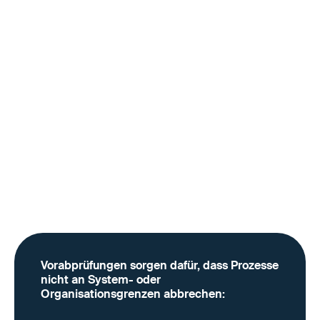
Vorabprüfungen als Basis für
digitale Zusammenarbeit und
durchgängige Prozesse
Wirksame Vorabprüfungen verbinden alle Beteiligten
entlang des Prozesses – Verlader stellen ihre
Anforderungen strukturiert bereit, Logistikpartner
prüfen und planen auf dieser Basis, und Standorte
können Transporte automatisiert abwickeln – so
entsteht digitale Zusammenarbeit über
Unternehmensgrenzen hinweg: nicht durch zusätzliche
Abstimmung, sondern durch geteilte, geprüfte
Informationen.
Vorabprüfungen sorgen dafür, dass Prozesse
nicht an System- oder
Organisationsgrenzen abbrechen: