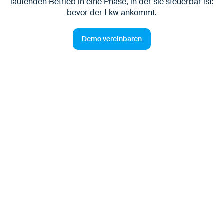
laufenden Betrieb in eine Phase, in der sie steuerbar ist:
bevor der Lkw ankommt.
Demo vereinbaren
Vorabprüfungen als
operativer Hebel für Verlader
und Standorte
Vorabprüfungen sind ein zentrales Instrument für
Verlader, um die Abwicklung an eigenen Standorten
und bei Kunden zuverlässig abzusichern. Sie stellen
sicher, dass Standort-, Produkt- und
Sicherheitsanforderungen berücksichtigt werden,
bevor ein Transport durchgeführt wird.Damit