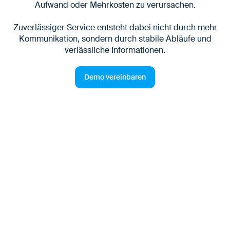
Aufwand oder Mehrkosten zu verursachen.
Zuverlässiger Service entsteht dabei nicht durch mehr
Kommunikation, sondern durch stabile Abläufe und
verlässliche Informationen.
Demo vereinbaren
Kunden fordern verlässliche
Transporte - jetzt mehr denn
je
Kunden erwarten, dass ihre Lieferanten wissen, wie die
bestellte Ware am jeweiligen Standort anzuliefern ist.
Dazu gehört, dass Öffnungszeiten,