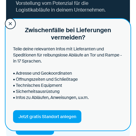
Vorstellung vom Potenzial für die
Logistikabläufe in deinem Unternehmen.
Demo vereinbaren
Zwischenfälle bei Lieferungen
vermeiden?
Teile deine relevanten Infos mit Lieferanten und
Speditionen für reibungslose Abläufe an Tor und Rampe -
Standort anlegen, Daten teilen
in 17 Sprachen.
– einfach & kostenlos!
• Adresse und Geokoordinaten
Lege deinen Standort in wenigen Minuten
• Öffnungszeiten und Schließtage
kostenlos an und teile deine
• Technisches Equipment
Ladeanforderungen direkt mit Speditionen und
• Sicherheitsausrüstung
• Infos zu Abläufen, Anweisungen, u.v.m.
Warenempfängern – ganz ohne, dass sie
selbst Loady brauchen. Klare Abläufe, weniger
Rückfragen, mehr Effizienz!
Jetzt gratis Standort anlegen
Mehr erfahren