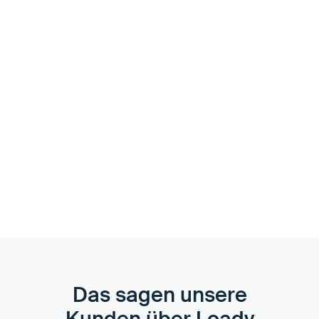
Unterstützung nach Bedarf
Wir begleiten dich durch das Onboarding und sorgen mit
Einführungen und Best Practices dafür, dass dein Team
schnell geschult ist und aktiv werden kann. Bei Bedarf
unterstützen wir beim Anlegen und der Bereinigung von
Datensätzen in Loady.
Das sagen unsere