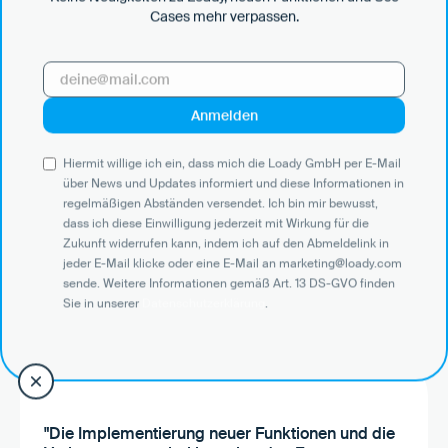
Cases mehr verpassen.
"Wenn wir mit der Anbindung an Loady nur 1 %
unserer Kosten einsparen können, verbessert
das unser Geschäftsergebnis direkt im
sechsstelligen Bereich. Dann müssen wir
außerdem weniger Risikoaufschläge
einberechnen, können mehr Aufträge bedienen
Hiermit willige ich ein, dass mich die Loady GmbH per E-Mail
und sind insgesamt wettbewerbsfähiger. Davon
über News und Updates informiert und diese Informationen in
wiederum profitieren unsere Kunden."
regelmäßigen Abständen versendet. Ich bin mir bewusst,
dass ich diese Einwilligung jederzeit mit Wirkung für die
Zukunft widerrufen kann, indem ich auf den Abmeldelink in
Konstantin Kubenz
jeder E-Mail klicke oder eine E-Mail an marketing@loady.com
Geschäftsführer
sende. Weitere Informationen gemäß Art. 13 DS-GVO finden
Sie in unserer
Datenschutzerklärung
.
Zur Case Study
"Die Implementierung neuer Funktionen und die