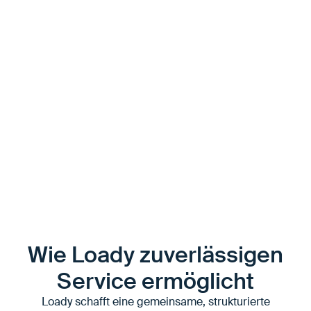
funktioniert. Eine hohe Transportqualität wird damit zu
einem relevanten Differenzierungsfaktor.
Lieferanten, die Anlieferungen stabil, planbar und ohne
Zwischenfälle abwickeln, reduzieren den Aufwand auf
Kundenseite – und sichern sich einen
Wettbewerbsvorteil. Umgekehrt kann unzuverlässige
Transportqualität schnell dazu führen, dass Kunden
ihren Lieferanten wechseln, selbst wenn Produkt und
Preis vergleichbar sind.
Wie Loady zuverlässigen
Service ermöglicht
Loady schafft eine gemeinsame, strukturierte