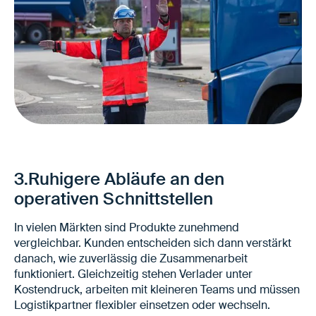
Weniger Reklamationen und
Sonderklärungen
Ruhigere Zusammenarbeit mit Kunden
3.Ruhigere Abläufe an den
Geringerer Kommunikationsaufwand im
operativen Schnittstellen
Service
In vielen Märkten sind Produkte zunehmend
vergleichbar. Kunden entscheiden sich dann verstärkt
danach, wie zuverlässig die Zusammenarbeit
funktioniert. Gleichzeitig stehen Verlader unter
Kostendruck, arbeiten mit kleineren Teams und müssen
Logistikpartner flexibler einsetzen oder wechseln.