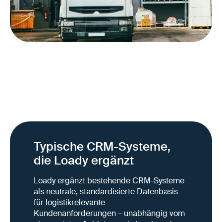
Eine gemeinsame „Datensprache“ statt
proprietärer Einzellösungen
Weniger Abstimmungsaufwand zwischen
Geschäftspartnern
Digitale Nutzbarkeit auch ohne komplexe
Integrationsprojekte
Stabilere Zusammenarbeit bei wechselnden
Partnern
Typische CRM-Systeme,
die Loady ergänzt
Loady ergänzt bestehende CRM-Systeme
als neutrale, standardisierte Datenbasis
für logistikrelevante
Kundenanforderungen – unabhängig vom