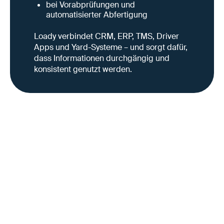
bei Vorabprüfungen und
automatisierter Abfertigung
Loady verbindet CRM, ERP, TMS, Driver
Apps und Yard-Systeme – und sorgt dafür,
dass Informationen durchgängig und
konsistent genutzt werden.
Warum das für CRM-
Strategien relevant ist
Je stärker Unternehmen ihre Supply-Chain-Prozesse
automatisieren und systemübergreifend vernetzen,
desto weniger tragfähig sind proprietäre