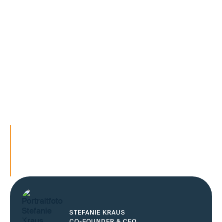
Geschäftspartnern
ermöglichen digitale Kollaboration ohne
Einzelintegrationen
sichern und rentabilisieren bestehende CRM-
Investitionen
Digital Enablement beginnt nicht in der Disposition. Es
beginnt bei der strukturierten Verwaltung von
Kundenanforderungen..
CRM-Datensilos strukturell auflösen
Kundenanforderungen systemübergreifend
nutzbar machen
Datenpflege reduzieren und Qualität steige
STEFANIE KRAUS
CO-FOUNDER & CEO