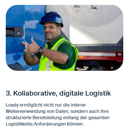
Keine doppelte Datenhaltung
Keine manuelle Übertragung zwischen
Systemen
3. Kollaborative, digitale Logistik
Konsistente Anforderungen entlang des
gesamten Prozesses
Loady ermöglicht nicht nur die interne
Höhere Planungssicherheit bei
Weiterverwendung von Daten, sondern auch ihre
Beauftragung und Disposition
strukturierte Bereitstellung entlang der gesamten
Logistikkette.Anforderungen können: