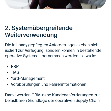
Klare Definitionen und Versionierung
Nachvollziehbare Änderungen
‍Keine dauerhafte Pflege durch Vertrieb oder
2. Systemübergreifende
Customer Service
Weiterverwendung
Höhere Datenqualität
Die in Loady gepflegten Anforderungen stehen nicht
isoliert zur Verfügung, sondern können in bestehende
operative Systeme übernommen werden – etwa in:
ERP
TMS
Yard-Management
Vorabprüfungen und Fahrerinformationen
Damit werden CRM-nahe Kundenanforderungen zur
belastbaren Grundlage der operativen Supply Chain.