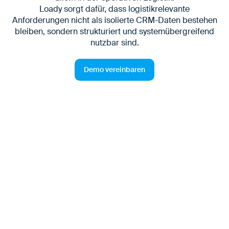
Loady sorgt dafür, dass logistikrelevante
Anforderungen nicht als isolierte CRM-Daten bestehen
bleiben, sondern strukturiert und systemübergreifend
nutzbar sind.
Demo vereinbaren
CRM als Speicherort -
Nutzung in operativen Supply
Chain Systemen?
Wenn CRM-Systeme als Speicherort für
Ladeanforderungen genutzt werden, entsteht immer
eine unternehmensspezifische Datenstruktur und ein