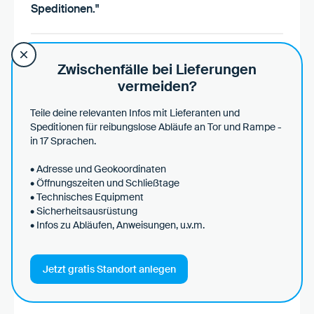
Speditionen."
Björn Scheren
Zwischenfälle bei Lieferungen
Geschäftsführer
vermeiden?
Zur Case Study
Teile deine relevanten Infos mit Lieferanten und
Speditionen für reibungslose Abläufe an Tor und Rampe -
in 17 Sprachen.
• Adresse und Geokoordinaten
"Wenn wir mit der Anbindung an Loady nur 1 %
• Öffnungszeiten und Schließtage
unserer Kosten einsparen können, verbessert
• Technisches Equipment
das unser Geschäftsergebnis direkt im
• Sicherheitsausrüstung
sechsstelligen Bereich. Dann müssen wir
• Infos zu Abläufen, Anweisungen, u.v.m.
außerdem weniger Risikoaufschläge
einberechnen, können mehr Aufträge bedienen
und sind insgesamt wettbewerbsfähiger. Davon
Jetzt gratis Standort anlegen
wiederum profitieren unsere Kunden."