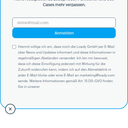
Cases mehr verpassen.
Hiermit willige ich ein, dass mich die Loady GmbH per E-Mail
über News und Updates informiert und diese Informationen in
regelmäßigen Abständen versendet. Ich bin mir bewusst,
dass ich diese Einwilligung jederzeit mit Wirkung für die
Zukunft widerrufen kann, indem ich auf den Abmeldelink in
jeder E-Mail klicke oder eine E-Mail an marketing@loady.com
sende. Weitere Informationen gemäß Art. 13 DS-GVO finden
Sie in unserer
Datenschutzerklärung
.
Unterstützung nach Bedarf
Wir begleiten dich durch das Onboarding und sorgen mit
Einführungen und Best Practices dafür, dass dein Team
schnell geschult ist und aktiv werden kann. Bei Bedarf
unterstützen wir beim Anlegen und der Bereinigung von
Datensätzen in Loady.