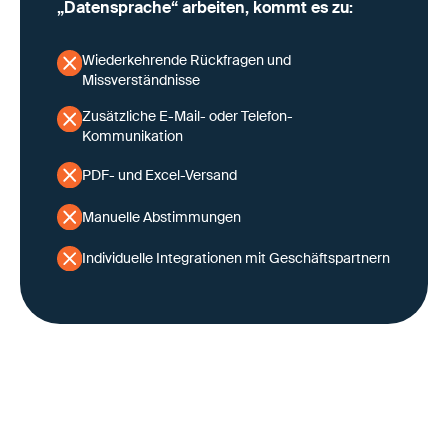
„Datensprache“ arbeiten, kommt es zu:
Wiederkehrende Rückfragen und
Missverständnisse
Zusätzliche E-Mail- oder Telefon-
Kommunikation
PDF- und Excel-Versand
Manuelle Abstimmungen
Individuelle Integrationen mit Geschäftspartnern
Intern kann eine eigene Struktur gut funktionieren - in
der Kollaboration mit Logistikdienstleistern und
insgesamt extern stößt sie jedoch an Grenzen und
verhindert eine effektive Zusammenarbeit.