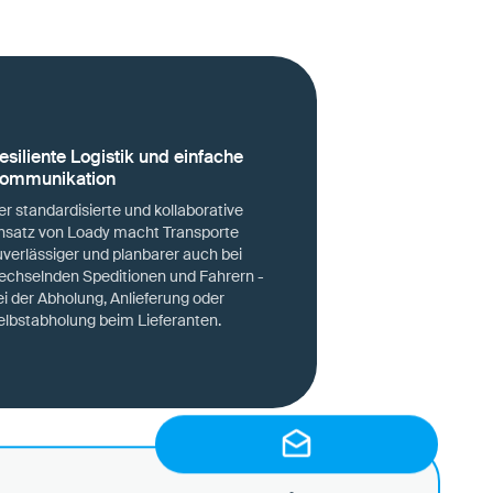
esiliente Logistik und einfache
ommunikation
er standardisierte und kollaborative
nsatz von Loady macht Transporte
uverlässiger und planbarer auch bei
echselnden Speditionen und Fahrern -
ei der Abholung, Anlieferung oder
elbstabholung beim Lieferanten.