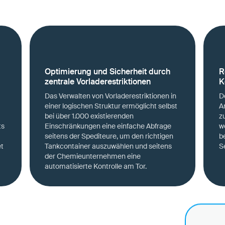
Optimierung und Sicherheit durch
R
zentrale Vorladerestriktionen
K
Das Verwalten von Vorladerestriktionen in
D
einer logischen Struktur ermöglicht selbst
A
bei über 1.000 existierenden
z
ts
Einschränkungen eine einfache Abfrage
w
seitens der Spediteure, um den richtigen
b
et
Tankcontainer auszuwählen und seitens
S
der Chemieunternehmen eine
automatisierte Kontrolle am Tor.