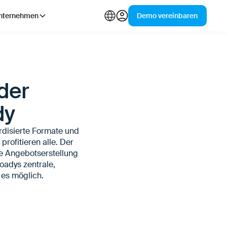
nternehmen
Demo vereinbaren
 der
dy
disierte Formate und
profitieren alle. Der
ie Angebotserstellung
oadys zentrale,
 es möglich.