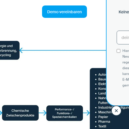
Demo vereinbaren
Keine
Hier
New
reg
dies
kann
E-M
gem