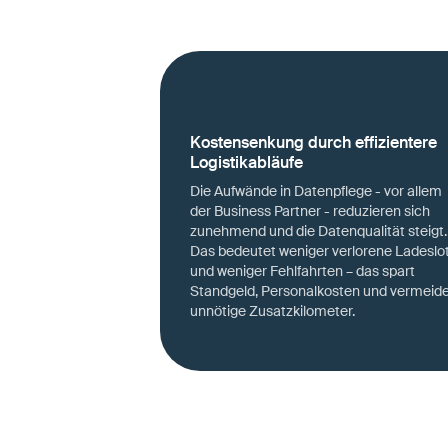
Kostensenkung durch effizientere
Logistikabläufe
Die Aufwände in Datenpflege - vor allem
der Business Partner - reduzieren sich
zunehmend und die Datenqualität steigt.
Das bedeutet weniger verlorene Ladeslo
und weniger Fehlfahrten – das spart
Standgeld, Personalkosten und vermeid
unnötige Zusatzkilometer.