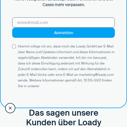
Cases mehr verpassen.
Unterstützung nach Bedarf
Wir begleiten dich durch das Onboarding und sorgen mit
Einführungen und Best Practices dafür, dass dein Team
Hiermit willige ich ein, dass mich die Loady GmbH per E-Mail
schnell geschult ist und aktiv werden kann. Bei Bedarf
über News und Updates informiert und diese Informationen in
unterstützen wir beim Anlegen und der Bereinigung von
regelmäßigen Abständen versendet. Ich bin mir bewusst,
Datensätzen in Loady.
dass ich diese Einwilligung jederzeit mit Wirkung für die
Zukunft widerrufen kann, indem ich auf den Abmeldelink in
jeder E-Mail klicke oder eine E-Mail an marketing@loady.com
sende. Weitere Informationen gemäß Art. 13 DS-GVO finden
Sie in unserer
Datenschutzerklärung
.
Das sagen unsere
Kunden über Loady