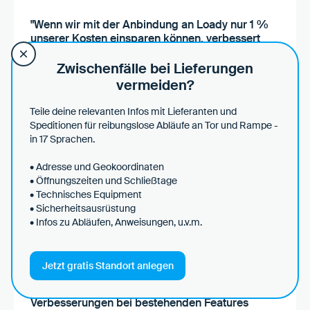
"Wenn wir mit der Anbindung an Loady nur 1 %
unserer Kosten einsparen können, verbessert
das unser Geschäftsergebnis direkt im
sechsstelligen Bereich. Dann müssen wir
Zwischenfälle bei Lieferungen
außerdem weniger Risikoaufschläge
vermeiden?
einberechnen, können mehr Aufträge bedienen
und sind insgesamt wettbewerbsfähiger. Davon
Teile deine relevanten Infos mit Lieferanten und
wiederum profitieren unsere Kunden."
Speditionen für reibungslose Abläufe an Tor und Rampe -
in 17 Sprachen.
• Adresse und Geokoordinaten
Konstantin Kubenz
• Öffnungszeiten und Schließtage
Geschäftsführer
• Technisches Equipment
• Sicherheitsausrüstung
Zur Case Study
• Infos zu Abläufen, Anweisungen, u.v.m.
Jetzt gratis Standort anlegen
"Die Implementierung neuer Funktionen und die
Verbesserungen bei bestehenden Features