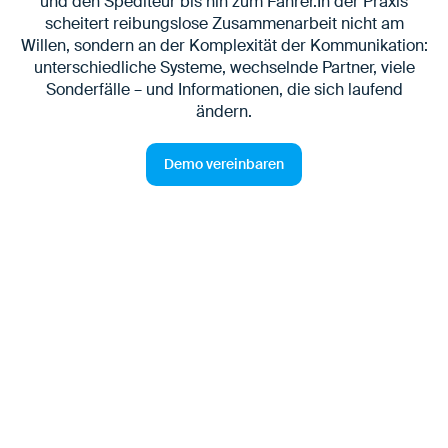
und den Spediteur bis hin zum Fahrer.In der Praxis
scheitert reibungslose Zusammenarbeit nicht am
Willen, sondern an der Komplexität der Kommunikation:
unterschiedliche Systeme, wechselnde Partner, viele
Sonderfälle – und Informationen, die sich laufend
ändern.
Demo vereinbaren
Die Herausforderung:
Logistische Anforderungen
passen nicht ins ERP
In SAP-S/4HANA®-Projekten liegt der Fokus häufig auf
der Harmonisierung von Geschäfts- und