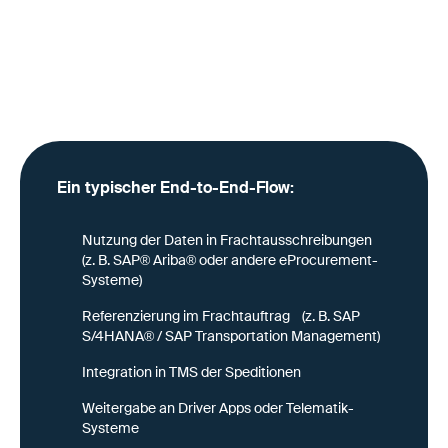
automatisiert synchronisiert (z. B. über SAP BTP /
CPI)
So bleiben Inhalte maschinell nutzbar, versionierbar
und konsistent – und stehen gleichzeitig außerhalb des
ERP für Partner zur Verfügung.
Ein typischer End-to-End-Flow:
Nutzung der Daten in Frachtausschreibungen
(z. B. SAP® Ariba® oder andere eProcurement-
Systeme)
Referenzierung im Frachtauftrag (z. B. SAP
S/4HANA® / SAP Transportation Management)
Integration in TMS der Speditionen
Weitergabe an Driver Apps oder Telematik-
Systeme