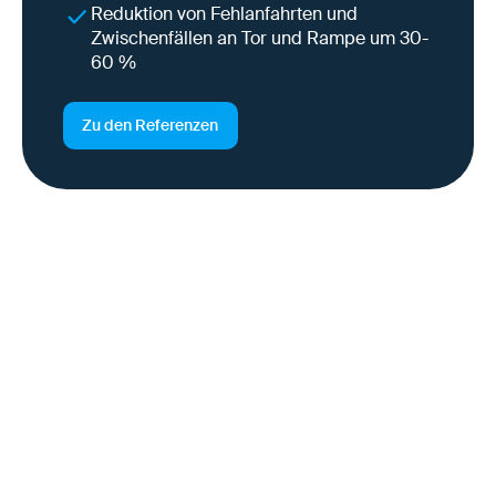
Reduktion von Fehlanfahrten und
Zwischenfällen an Tor und Rampe um 30-
60 %
Zu den Referenzen
Warum das für SAP S4/HANA
Projekte entscheidend ist
SAP S/4HANA® schafft die technische Grundlage für
Automatisierung. Ob diese Potenziale in der Logistik
realisiert werden können, entscheidet sich bei den
Stammdaten.