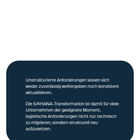
Transaktionsdaten. Logistikrelevante Anforderungen
von Kunden, Lieferanten und Standorten werden dabei
oft pragmatisch mitgeführt – etwa:über Freitextfelder
im Kunden- oder Materialstammüber
kundenspezifische Erweiterungenoder außerhalb von
SAP (z. B. Excel, E-Mails, Dokumente)Das funktioniert
kurzfristig, stößt jedoch an Grenzen, sobald Prozesse
automatisiert, systemübergreifend genutzt oder mit
externen Partnern skaliert werden sollen.
Unstrukturierte Anforderungen lassen sich
weder zuverlässig weitergeben noch konsistent
aktualisieren.
Die S/4HANA-Transformation ist damit für viele
Unternehmen der geeignete Moment,
logistische Anforderungen nicht nur technisch
zu migrieren, sondern strukturell neu
aufzusetzen.