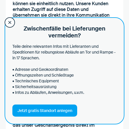
können sie einheitlich nutzen. Unsere Kunden
erhalten Zugriff auf diese Daten und
übernehmen sie direkt in ihre Kommunikation
mit Speditionen. Änderungen werden
automatisch weitergegeben, so dass alle stets
Zwischenfälle bei Lieferungen
informiert sind. Loady erleichtert so
vermeiden?
standardisierte Prozesse für Kunden und
Speditionen."
Teile deine relevanten Infos mit Lieferanten und
Speditionen für reibungslose Abläufe an Tor und Rampe -
in 17 Sprachen.
Björn Scheren
• Adresse und Geokoordinaten
Geschäftsführer
• Öffnungszeiten und Schließtage
Zur Case Study
• Technisches Equipment
• Sicherheitsausrüstung
• Infos zu Abläufen, Anweisungen, u.v.m.
Jetzt gratis Standort anlegen
"Wenn wir mit der Anbindung an Loady nur 1 %
unserer Kosten einsparen können, verbessert
das unser Geschäftsergebnis direkt im