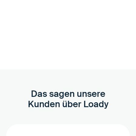
Unterstützung nach Bedarf
Wir begleiten dich durch das Onboarding und sorgen mit
Einführungen und Best Practices dafür, dass dein Team
schnell geschult ist und aktiv werden kann. Bei Bedarf
unterstützen wir beim Anlegen und der Bereinigung von
Datensätzen in Loady.
Das sagen unsere
Kunden über Loady