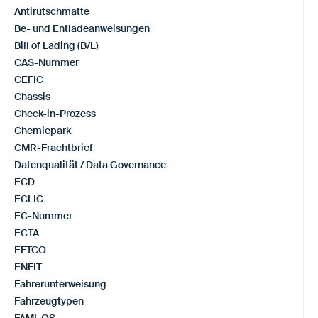
Antirutschmatte
Be- und Entladeanweisungen
Bill of Lading (B/L)
CAS-Nummer
CEFIC
Chassis
Check-in-Prozess
Chemiepark
CMR-Frachtbrief
Datenqualität / Data Governance
ECD
ECLIC
EC-Nummer
ECTA
EFTCO
ENFIT
Fahrerunterweisung
Fahrzeugtypen
FAMI-QS