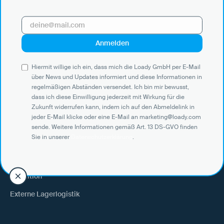
Hiermit willige ich ein, dass mich die Loady GmbH per E-Mail über
News und Updates informiert und diese Informationen in
regelmäßigen Abständen versendet. Ich bin mir bewusst, dass ich
diese Einwilligung jederzeit mit Wirkung für die Zukunft widerrufen
kann, indem ich auf den Abmeldelink in jeder E-Mail klicke oder eine
E-Mail an marketing@loady.com sende. Weitere Informationen
Hiermit willige ich ein, dass mich die Loady GmbH per E-Mail
gemäß Art. 13 DS-GVO finden Sie in unserer
Datenschutzerklärung
.
über News und Updates informiert und diese Informationen in
regelmäßigen Abständen versendet. Ich bin mir bewusst,
dass ich diese Einwilligung jederzeit mit Wirkung für die
Zukunft widerrufen kann, indem ich auf den Abmeldelink in
jeder E-Mail klicke oder eine E-Mail an marketing@loady.com
Use Cases
sende. Weitere Informationen gemäß Art. 13 DS-GVO finden
Sie in unserer
Datenschutzerklärung
.
Verlader
Warenempfänger
Spedition
Externe Lagerlogistik