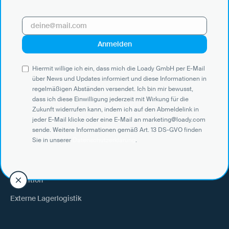
Hiermit willige ich ein, dass mich die Loady GmbH per E-Mail über
News und Updates informiert und diese Informationen in
regelmäßigen Abständen versendet. Ich bin mir bewusst, dass ich
diese Einwilligung jederzeit mit Wirkung für die Zukunft widerrufen
kann, indem ich auf den Abmeldelink in jeder E-Mail klicke oder eine
E-Mail an marketing@loady.com sende. Weitere Informationen
Hiermit willige ich ein, dass mich die Loady GmbH per E-Mail
gemäß Art. 13 DS-GVO finden Sie in unserer
Datenschutzerklärung
.
über News und Updates informiert und diese Informationen in
regelmäßigen Abständen versendet. Ich bin mir bewusst,
dass ich diese Einwilligung jederzeit mit Wirkung für die
Zukunft widerrufen kann, indem ich auf den Abmeldelink in
jeder E-Mail klicke oder eine E-Mail an marketing@loady.com
Use Cases
sende. Weitere Informationen gemäß Art. 13 DS-GVO finden
Sie in unserer
Datenschutzerklärung
.
Verlader
Warenempfänger
Spedition
Externe Lagerlogistik