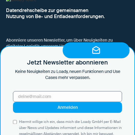
Datendrehscheibe zur gemeinsamen
Nutzung von Be- und Entladeanforderungen.
Abonniere unseren Newsletter, um über Neuigkeiten zu
digitaler Logistik, unserem Unternehmen, neuen Funktionen
und Use Cases auf dem Laufenden zu bleiben.
Jetzt Newsletter abonnieren
Keine Neuigkeiten zu Loady, neuen Funktionen und Use
Cases mehr verpassen.
Hiermit willige ich ein, dass mich die Loady GmbH per E-Mail über
News und Updates informiert und diese Informationen in
regelmäßigen Abständen versendet. Ich bin mir bewusst, dass ich
diese Einwilligung jederzeit mit Wirkung für die Zukunft widerrufen
kann, indem ich auf den Abmeldelink in jeder E-Mail klicke oder eine
E-Mail an marketing@loady.com sende. Weitere Informationen
Hiermit willige ich ein, dass mich die Loady GmbH per E-Mail
gemäß Art. 13 DS-GVO finden Sie in unserer
Datenschutzerklärung
.
über News und Updates informiert und diese Informationen in
regelmäßigen Abständen versendet. Ich bin mir bewusst,