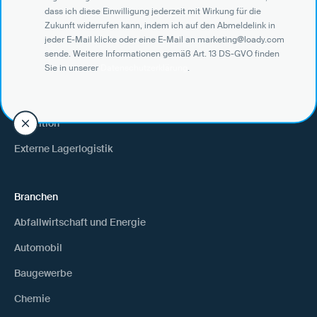
dass ich diese Einwilligung jederzeit mit Wirkung für die
Zukunft widerrufen kann, indem ich auf den Abmeldelink in
jeder E-Mail klicke oder eine E-Mail an marketing@loady.com
Use Cases
sende. Weitere Informationen gemäß Art. 13 DS-GVO finden
Sie in unserer
Datenschutzerklärung
.
Verlader
Warenempfänger
Spedition
Externe Lagerlogistik
Branchen
Abfallwirtschaft und Energie
Automobil
Baugewerbe
Chemie