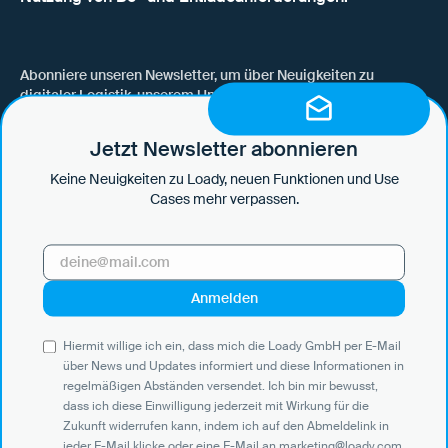
Abonniere unseren Newsletter, um über Neuigkeiten zu
digitaler Logistik, unserem Unternehmen, neuen Funktionen
und Use Cases auf dem Laufenden zu bleiben.
Jetzt Newsletter abonnieren
Keine Neuigkeiten zu Loady, neuen Funktionen und Use
Cases mehr verpassen.
Hiermit willige ich ein, dass mich die Loady GmbH per E-Mail über
News und Updates informiert und diese Informationen in
regelmäßigen Abständen versendet. Ich bin mir bewusst, dass ich
diese Einwilligung jederzeit mit Wirkung für die Zukunft widerrufen
kann, indem ich auf den Abmeldelink in jeder E-Mail klicke oder eine
E-Mail an marketing@loady.com sende. Weitere Informationen
Hiermit willige ich ein, dass mich die Loady GmbH per E-Mail
gemäß Art. 13 DS-GVO finden Sie in unserer
Datenschutzerklärung
.
über News und Updates informiert und diese Informationen in
regelmäßigen Abständen versendet. Ich bin mir bewusst,
dass ich diese Einwilligung jederzeit mit Wirkung für die
Zukunft widerrufen kann, indem ich auf den Abmeldelink in
jeder E-Mail klicke oder eine E-Mail an marketing@loady.com