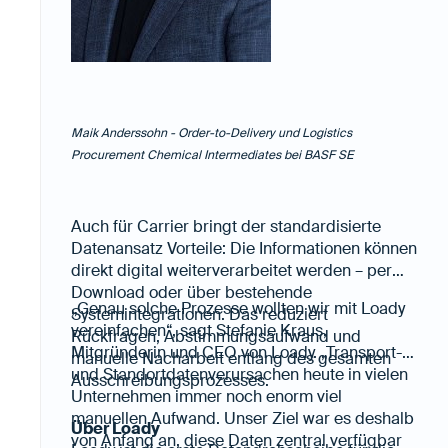
Maik Anderssohn - Order-to-Delivery und Logistics
Procurement Chemical Intermediates bei BASF SE
Auch für Carrier bringt der standardisierte
Datenansatz Vorteile: Die Informationen können
direkt digital weiterverarbeitet werden – per
Download oder über bestehende
„Genau solche Prozesse wollten wir mit Loady
Systemintegrationen. Das reduziert
vereinfachen“, sagt Stefanie Kraus,
Rückfragen, Abstimmungsaufwand und
Mitgründerin und CEO von Loady. „Transport-
manuelle Nacharbeit entlang des gesamten
und Standortdatenverursachen heute in vielen
Ausschreibungsprozesses.
Unternehmen immer noch enorm viel
manuellen Aufwand. Unser Ziel war es deshalb
Über Loady
von Anfang an, diese Daten zentral verfügbar