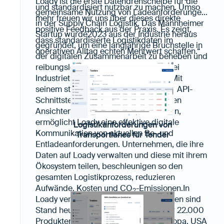
Loady ist die erste Datendrehscheibe für die
und standardisiert nutzbar zu machen. Umso
gemeinsame Nutzung von Ladeanforderungen
mehr freuen wir uns über dieses direkte
in der Supply Chain Logistik. Das Mannheimer
positive Feedback aus der Praxis. Es zeigt,
Startup wurde2023 aus der Industrie heraus
dass standardisierte Logistikdaten im
gegründet, um eine langjährige Bruchstelle in
operativen Alltag echten Mehrwert schaffen.“
der digitalen Zusammenarbeit zu beheben und
reibungslose erste und letzte Meilenbei
Industrietransporten sicherzustellen. Mit
seinem standardisierten Datenmodell, API-
Schnittstellen und benutzerspezifischen
Ansichten in 17 europäischen Sprachen,
ermöglicht Loady eine effektive digitale
Logistikanforderungen von
Kommunikation von aktuellen Be- und
Transportlanes für Tender
Entladeanforderungen. Unternehmen, die ihre
Daten auf Loady verwalten und diese mit ihrem
Ökosystem teilen, beschleunigen so den
gesamten Logistikprozess, reduzieren
Aufwände, Kosten und CO
-Emissionen.In
2
Loady verfügbar für das Transportwesen sind
Stand heute schon die Daten von über 22.000
Produkten und 500 Standorten in Europa, USA