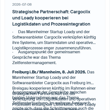
2026-07-08
Strategische Partnerschaft: Cargoclix
und Loady kooperieren bei
Logistikdaten und Prozessintegration
· Das Mannheimer Startup Loady und der
Softwareanbieter Cargoclix verknüpfen künftig
ihre Systeme, um Stammdaten und operative
Logistikprozesse enger zusammenzuführen.
· Ausgangspunkt der gemeinsamen
Gespräche war das Thema
Zeitfenstermanagement.
Freiburg i.Br./ Mannheim, 8. Juli 2026.
Das
Mannheimer Startup Loady und der
Softwareanbieter Cargoclix aus Freiburg im
Breisgau kooperieren künftig im Rahmen einer
Ausgangspunkt der Gespräche zwischen
strategischen Partnerschaft bei der
beiden Unternehmen war das Thema
Verknüpfung von Logistikdaten und operativen
Zeitfensterbuchung. Im weiteren Austausch
Prozessen entlang der Lieferkette. Über Loady
zeigte sich, dass die Schnittmengen auch die
tauschen Unternehmen bereits heute