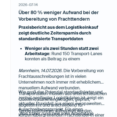
2026-07-14
Über 80 % weniger Aufwand bei der
Vorbereitung von Frachttendern
Praxisbericht aus dem Logistikeinkauf
zeigt deutliche Zeitersparnis durch
standardisierte Transportdaten
Weniger als zwei Stunden statt zwei
Arbeitstage
: Rund 150 Transport-Lanes
konnten als Beitrag zu einem
konzernübergreifenden Frachttender in
kürzester Zeit vorbereitet und an die
Mannheim, 14.07.2026.
Die Vorbereitung von
genutzte Tenderplattform übergeben
Frachtausschreibungen ist in vielen
werden.
Unternehmen noch immer mit erheblichem
Weniger manuelle Datensuche, höhere
manuellem Aufwand verbunden.
Datenqualität:
Alle relevanten
Wie groß das Potenzial standardisierter und
Transportdaten müssen aus unterschiedlichen
Transportinformationen standen bereits
zentral gepflegter Logistikdaten ist, zeigt ein
Quellen zusammengetragen, geprüft,
strukturiert, aktuell und digital
aktueller Praxisfall aus einem europaweiten
abgestimmt und anschließend für
weiterverarbeitbar zur Verfügung.
Ausschreibungsprojekt. Für einen
Tenderplattformen aufbereitet werden.
„Was früher rund zwei volle Arbeitstage
konzernübergreifenden Frachttender in einer