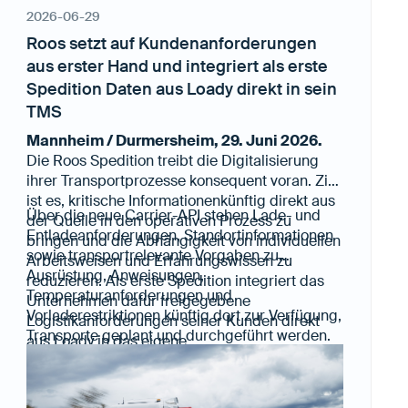
2026-06-29
Roos setzt auf Kundenanforderungen
aus erster Hand und integriert als erste
Spedition Daten aus Loady direkt in sein
TMS
Mannheim / Durmersheim, 29. Juni 2026.
Die Roos Spedition treibt die Digitalisierung
ihrer Transportprozesse konsequent voran. Ziel
ist es, kritische Informationenkünftig direkt aus
Über die neue Carrier-API stehen Lade- und
der Quelle in den operativen Prozess zu
Entladeanforderungen, Standortinformationen
bringen und die Abhängigkeit von individuellen
sowie transportrelevante Vorgaben zu
Arbeitsweisen und Erfahrungswissen zu
Ausrüstung, Anweisungen,
reduzieren. Als erste Spedition integriert das
Temperaturanforderungen und
Unternehmen dafür freigegebene
Vorladerestriktionen künftig dort zur Verfügung,
Logistikanforderungen seiner Kunden direkt
Transporte geplant und durchgeführt werden.
aus Loady in das eigene
Änderungen, die Kunden in Loady pflegen,
Transportmanagementsystem.
werden automatisch übernommen.
Disponenten und Fahrer erhalten damit