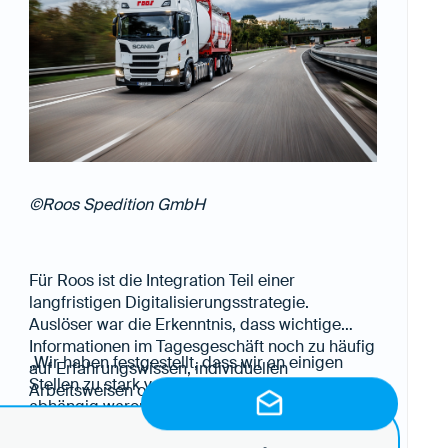
aktuelle Informationen direkt aus der Quelle –
ohne Medienbrüche, manuelle Übertragungen
oder zusätzliche Abstimmungsschleifen.
©Roos Spedition GmbH
Für Roos ist die Integration Teil einer
langfristigen Digitalisierungsstrategie.
Auslöser war die Erkenntnis, dass wichtige
Informationen im Tagesgeschäft noch zu häufig
„Wir haben festgestellt, dass wir an einigen
auf Erfahrungswissen, individuellen
Stellen zu stark vom Wissen einzelner Personen
Arbeitsweisen oder separaten
abhängig waren“, sagt Marcus Simpson, CAO
Dokumentationen beruhen.
und Prokurist der Roos Spedition. „Das ist
„Mein Wunsch ist, dass sich standardisierte