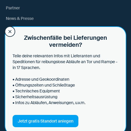
Partner
News & Presse
Anfahrt
Zwischenfälle bei Lieferungen
vermeiden?
Hilfe
Teile deine relevanten Infos mit Lieferanten und
Hilfe & Tipps
Speditionen für reibungslose Abläufe an Tor und Rampe -
in 17 Sprachen.
Datensicherheit
• Adresse und Geokoordinaten
• Öffnungszeiten und Schließtage
• Technisches Equipment
• Sicherheitsausrüstung
AGBs
• Infos zu Abläufen, Anweisungen, u.v.m.
Datenschutzerklärung
Impressum
Jetzt gratis Standort anlegen
© 2026 Loady. All rights reserved.