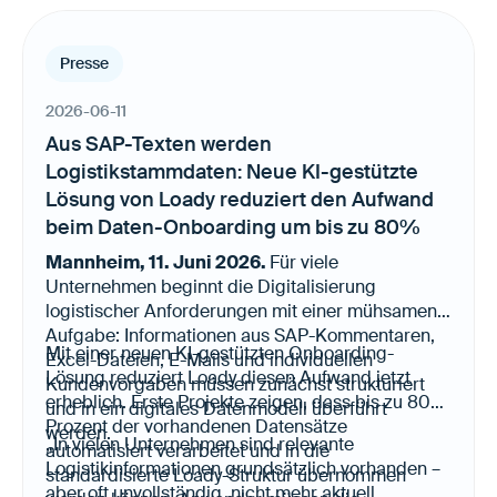
Presse
2026-06-11
Aus SAP-Texten werden
Logistikstammdaten: Neue KI-gestützte
Lösung von Loady reduziert den Aufwand
beim Daten-Onboarding um bis zu 80%
Mannheim, 11. Juni 2026.
Für viele
Unternehmen beginnt die Digitalisierung
logistischer Anforderungen mit einer mühsamen
Aufgabe: Informationen aus SAP-Kommentaren,
Mit einer neuen KI-gestützten Onboarding-
Excel-Dateien, E-Mails und individuellen
Lösung reduziert Loady diesen Aufwand jetzt
Kundenvorgaben müssen zunächst strukturiert
erheblich. Erste Projekte zeigen, dass bis zu 80
und in ein digitales Datenmodell überführt
Prozent der vorhandenen Datensätze
werden.
„In vielen Unternehmen sind relevante
automatisiert verarbeitet und in die
Logistikinformationen grundsätzlich vorhanden –
standardisierte Loady-Struktur übernommen
aber oft unvollständig, nicht mehr aktuell,