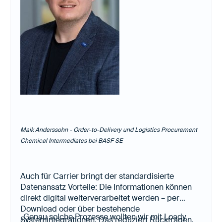
Maik Anderssohn - Order-to-Delivery und Logistics Procurement
Chemical Intermediates bei BASF SE
Auch für Carrier bringt der standardisierte
Datenansatz Vorteile: Die Informationen können
direkt digital weiterverarbeitet werden – per
Download oder über bestehende
„Genau solche Prozesse wollten wir mit Loady
Systemintegrationen. Das reduziert Rückfragen,