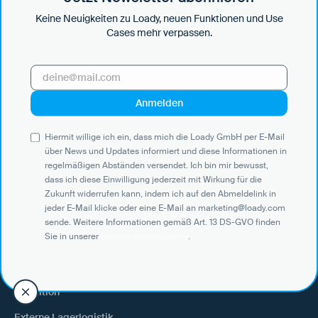
Keine Neuigkeiten zu Loady, neuen Funktionen und Use
Cases mehr verpassen.
Hiermit willige ich ein, dass mich die Loady GmbH per E-Mail über
News und Updates informiert und diese Informationen in
regelmäßigen Abständen versendet. Ich bin mir bewusst, dass ich
diese Einwilligung jederzeit mit Wirkung für die Zukunft widerrufen
kann, indem ich auf den Abmeldelink in jeder E-Mail klicke oder eine
E-Mail an marketing@loady.com sende. Weitere Informationen
Hiermit willige ich ein, dass mich die Loady GmbH per E-Mail
gemäß Art. 13 DS-GVO finden Sie in unserer
Datenschutzerklärung
.
über News und Updates informiert und diese Informationen in
regelmäßigen Abständen versendet. Ich bin mir bewusst,
dass ich diese Einwilligung jederzeit mit Wirkung für die
Zukunft widerrufen kann, indem ich auf den Abmeldelink in
jeder E-Mail klicke oder eine E-Mail an marketing@loady.com
Use Cases
sende. Weitere Informationen gemäß Art. 13 DS-GVO finden
Sie in unserer
Datenschutzerklärung
.
Verlader
Warenempfänger
Spedition
Externe Lagerlogistik