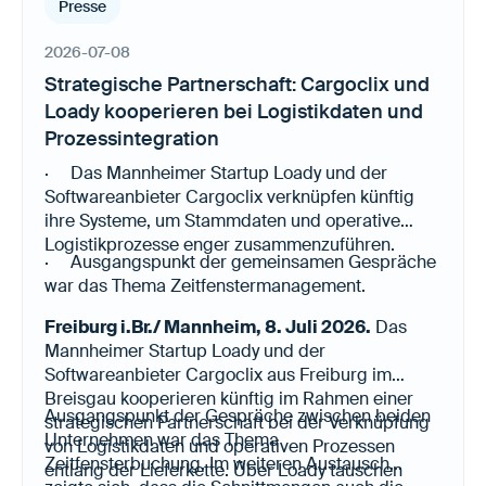
Presse
2026-07-08
Strategische Partnerschaft: Cargoclix und
Loady kooperieren bei Logistikdaten und
Prozessintegration
· Das Mannheimer Startup Loady und der
Softwareanbieter Cargoclix verknüpfen künftig
ihre Systeme, um Stammdaten und operative
Logistikprozesse enger zusammenzuführen.
· Ausgangspunkt der gemeinsamen Gespräche
war das Thema Zeitfenstermanagement.
Freiburg i.Br./ Mannheim, 8. Juli 2026.
Das
Mannheimer Startup Loady und der
Softwareanbieter Cargoclix aus Freiburg im
Breisgau kooperieren künftig im Rahmen einer
Ausgangspunkt der Gespräche zwischen beiden
strategischen Partnerschaft bei der Verknüpfung
Unternehmen war das Thema
von Logistikdaten und operativen Prozessen
Zeitfensterbuchung. Im weiteren Austausch
entlang der Lieferkette. Über Loady tauschen