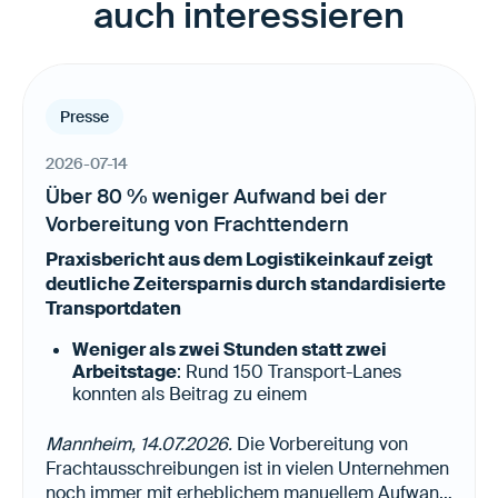
auch interessieren
Presse
2026-07-14
Über 80 % weniger Aufwand bei der
Vorbereitung von Frachttendern
Praxisbericht aus dem Logistikeinkauf zeigt
deutliche Zeitersparnis durch standardisierte
Transportdaten
Weniger als zwei Stunden statt zwei
Arbeitstage
: Rund 150 Transport-Lanes
konnten als Beitrag zu einem
konzernübergreifenden Frachttender in
kürzester Zeit vorbereitet und an die genutzte
Mannheim, 14.07.2026.
Die Vorbereitung von
Tenderplattform übergeben werden.
Frachtausschreibungen ist in vielen Unternehmen
Weniger manuelle Datensuche, höhere
noch immer mit erheblichem manuellem Aufwand