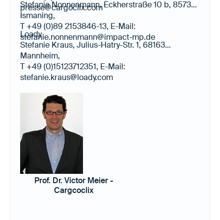
Stefanie Nonnenmann, Eckherstraße 10 b, 85737
presse@cargoclix.com
Ismaning,
T +49 (0)89 2153846-13, E-Mail:
Loady
stefanie.nonnenmann@impact-mp.de
Stefanie Kraus, Julius-Hatry-Str. 1, 68163
Mannheim,
T +49 (0)15123712351, E-Mail:
stefanie.kraus@loady.com
Prof. Dr. Victor Meier -
Cargcoclix