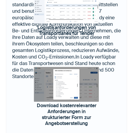
standardisierten Datenmodell, API-Schnittstellen
und benutzerspezifischen Ansichten in 17
europäischen Sprachen, ermöglicht Loady eine
effektive digitale Kommunikation von aktuellen
Logistikanforderungen von
Be- und Entladeanforderungen. Unternehmen, die
Transportlanes für Tender
ihre Daten auf Loady verwalten und diese mit
ihrem Ökosystem teilen, beschleunigen so den
gesamten Logistikprozess, reduzieren Aufwände,
Kosten und CO
-Emissionen.In Loady verfügbar
2
für das Transportwesen sind Stand heute schon
die Daten von über 22.000 Produkten und 500
Standorten in Europa, USA und Kanada.
Download kostenrelevanter
Anforderungen in
strukturierter Form zur
Angebotserstellung