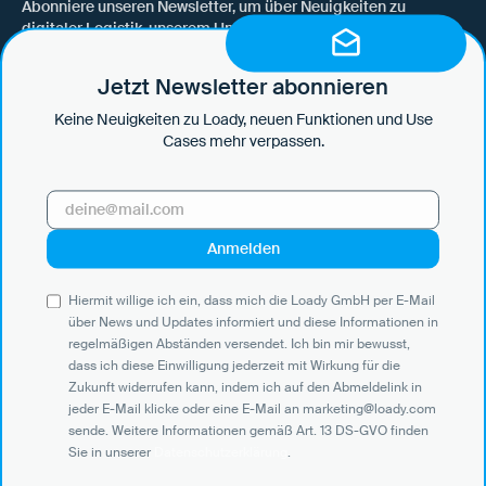
Abonniere unseren Newsletter, um über Neuigkeiten zu
digitaler Logistik, unserem Unternehmen, neuen Funktionen
und Use Cases auf dem Laufenden zu bleiben.
Jetzt Newsletter abonnieren
Keine Neuigkeiten zu Loady, neuen Funktionen und Use
Cases mehr verpassen.
Hiermit willige ich ein, dass mich die Loady GmbH per E-Mail über
News und Updates informiert und diese Informationen in
regelmäßigen Abständen versendet. Ich bin mir bewusst, dass ich
diese Einwilligung jederzeit mit Wirkung für die Zukunft widerrufen
kann, indem ich auf den Abmeldelink in jeder E-Mail klicke oder eine
E-Mail an marketing@loady.com sende. Weitere Informationen
Hiermit willige ich ein, dass mich die Loady GmbH per E-Mail
gemäß Art. 13 DS-GVO finden Sie in unserer
Datenschutzerklärung
.
über News und Updates informiert und diese Informationen in
regelmäßigen Abständen versendet. Ich bin mir bewusst,
dass ich diese Einwilligung jederzeit mit Wirkung für die
Zukunft widerrufen kann, indem ich auf den Abmeldelink in
jeder E-Mail klicke oder eine E-Mail an marketing@loady.com
Use Cases
sende. Weitere Informationen gemäß Art. 13 DS-GVO finden
Sie in unserer
Datenschutzerklärung
.
Verlader