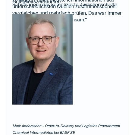
Gültigkeitszeiträumen.
Schulungen oder komplizierte Zwischenschritte.
unterschiedlichsten Quellen zusammensuchen,
vergleichen und mehrfach prüfen. Das war immer
sehr zeitaufwändig und mühsam.“
Maik Anderssohn - Order-to-Delivery und Logistics Procurement
Chemical Intermediates bei BASF SE