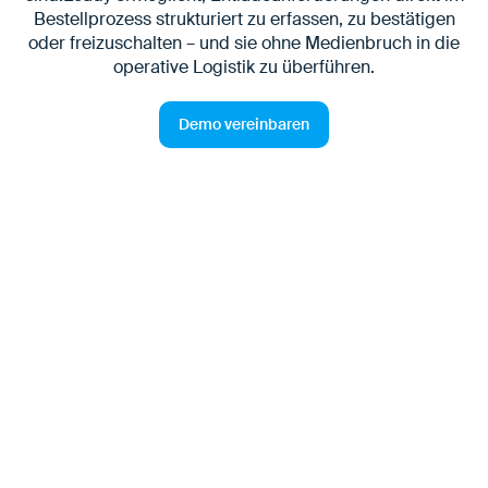
Bestellprozess strukturiert zu erfassen, zu bestätigen
oder freizuschalten – und sie ohne Medienbruch in die
operative Logistik zu überführen.
Demo vereinbaren
Die Bestellung ist digital – die
Lieferbedingungen oft nicht
Der Bestellprozess ist der frühestmögliche Zeitpunkt,
an dem Entladeanforderungen eindeutig vorliegen
sollten. In der Praxis werden sie jedoch häufig:
als Freitext im Checkout ergänzt
separat durch Vertrieb oder Customer Service