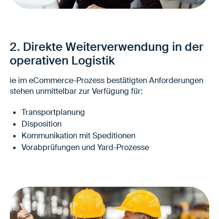
Klare, eindeutig definierte Felder
Keine manuelle Übertragung durch Vertrieb
Direkte Nutzbarkeit für ERP, TMS und
2. Direkte Weiterverwendung in der
Disposition
operativen Logistik
Höhere Planungssicherheit ab
Auftragseingang
ie im eCommerce-Prozess bestätigten Anforderungen
stehen unmittelbar zur Verfügung für:
Transportplanung
Disposition
Kommunikation mit Speditionen
Vorabprüfungen und Yard-Prozesse