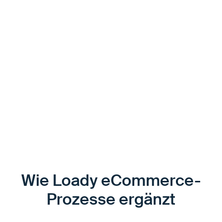
stabilisieren ihre Serviceperformance
In industriellen Supply Chains ist Prozessstabilität kein
„Nice to have“, sondern Wettbewerbsfaktor.Digitale
Bestellung ohne strukturierte Logistikdaten führt zu
Reibungsverlusten. Digitale Bestellung mit
integrierten Entladeanforderungen schafft einen
Vorsprung, der sich direkt in Servicequalität,
Kostenstruktur und Kundenzufriedenheit niederschlägt.
Wie Loady eCommerce-
Prozesse ergänzt