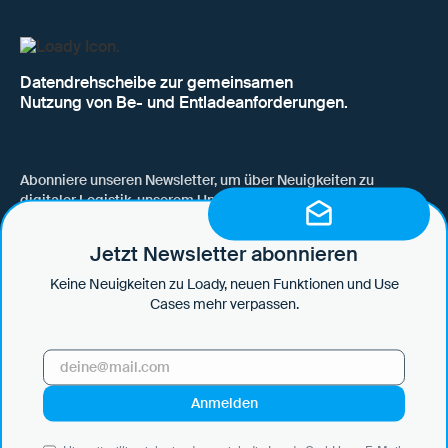
Datendrehscheibe zur gemeinsamen
Nutzung von Be- und Entladeanforderungen.
Abonniere unseren Newsletter, um über Neuigkeiten zu
digitaler Logistik, unserem Unternehmen, neuen Funktionen
und Use Cases auf dem Laufenden zu bleiben.
Jetzt Newsletter abonnieren
Keine Neuigkeiten zu Loady, neuen Funktionen und Use
Cases mehr verpassen.
Hiermit willige ich ein, dass mich die Loady GmbH per E-Mail über
News und Updates informiert und diese Informationen in
regelmäßigen Abständen versendet. Ich bin mir bewusst, dass ich
diese Einwilligung jederzeit mit Wirkung für die Zukunft widerrufen
kann, indem ich auf den Abmeldelink in jeder E-Mail klicke oder eine