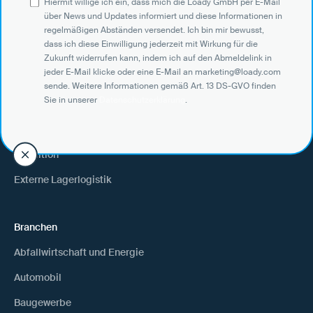
E-Mail an marketing@loady.com sende. Weitere Informationen
Hiermit willige ich ein, dass mich die Loady GmbH per E-Mail
gemäß Art. 13 DS-GVO finden Sie in unserer
Datenschutzerklärung
.
über News und Updates informiert und diese Informationen in
regelmäßigen Abständen versendet. Ich bin mir bewusst,
dass ich diese Einwilligung jederzeit mit Wirkung für die
Zukunft widerrufen kann, indem ich auf den Abmeldelink in
jeder E-Mail klicke oder eine E-Mail an marketing@loady.com
Use Cases
sende. Weitere Informationen gemäß Art. 13 DS-GVO finden
Sie in unserer
Datenschutzerklärung
.
Verlader
Warenempfänger
Spedition
Externe Lagerlogistik
Branchen
Abfallwirtschaft und Energie
Automobil
Baugewerbe