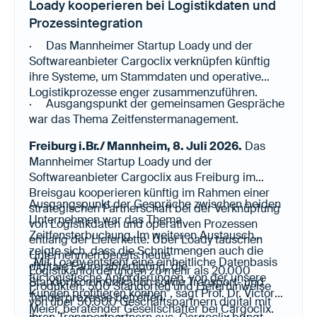
Loady kooperieren bei Logistikdaten und
Prozessintegration
· Das Mannheimer Startup Loady und der
Softwareanbieter Cargoclix verknüpfen künftig
ihre Systeme, um Stammdaten und operative
Logistikprozesse enger zusammenzuführen.
· Ausgangspunkt der gemeinsamen Gespräche
war das Thema Zeitfenstermanagement.
Freiburg i.Br./ Mannheim, 8. Juli 2026.
Das
Mannheimer Startup Loady und der
Softwareanbieter Cargoclix aus Freiburg im
Breisgau kooperieren künftig im Rahmen einer
Ausgangspunkt der Gespräche zwischen beiden
strategischen Partnerschaft bei der Verknüpfung
Unternehmen war das Thema
von Logistikdaten und operativen Prozessen
Zeitfensterbuchung. Im weiteren Austausch
entlang der Lieferkette. Über Loady tauschen
zeigte sich, dass die Schnittmengen auch die
Unternehmen bereits heute
„Mit Loady entsteht eine einheitliche Datenbasis
digitale Fahrerabfertigung, die
Logistikanforderungen zu mehr als 20.000
für logistische Anforderungen, von der unsere
Standortkommunikation sowie Transport- und
Produkten, 500 Standorten und Lieferhinweise
Kunden profitieren können", sagt Prof. Dr. Victor
Tenderprozesse betreffen.
von über 50.000 Geschäftspartnern digital mit
Meier, beratender Gesellschafter bei Cargoclix.