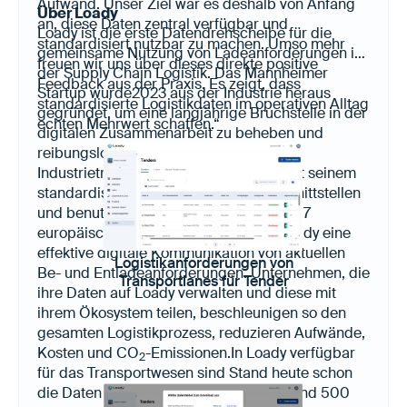
Aufwand. Unser Ziel war es deshalb von Anfang
Über Loady
an, diese Daten zentral verfügbar und
Loady ist die erste Datendrehscheibe für die
standardisiert nutzbar zu machen. Umso mehr
gemeinsame Nutzung von Ladeanforderungen in
freuen wir uns über dieses direkte positive
der Supply Chain Logistik. Das Mannheimer
Feedback aus der Praxis. Es zeigt, dass
Startup wurde2023 aus der Industrie heraus
standardisierte Logistikdaten im operativen Alltag
gegründet, um eine langjährige Bruchstelle in der
echten Mehrwert schaffen.“
digitalen Zusammenarbeit zu beheben und
reibungslose erste und letzte Meilenbei
Industrietransporten sicherzustellen. Mit seinem
standardisierten Datenmodell, API-Schnittstellen
und benutzerspezifischen Ansichten in 17
europäischen Sprachen, ermöglicht Loady eine
effektive digitale Kommunikation von aktuellen
Logistikanforderungen von
Be- und Entladeanforderungen. Unternehmen, die
Transportlanes für Tender
ihre Daten auf Loady verwalten und diese mit
ihrem Ökosystem teilen, beschleunigen so den
gesamten Logistikprozess, reduzieren Aufwände,
Kosten und CO
-Emissionen.In Loady verfügbar
2
für das Transportwesen sind Stand heute schon
die Daten von über 22.000 Produkten und 500