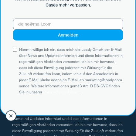
Cases mehr verpassen.
Datendrehscheibe zur gemeinsamen
Nutzung von Be- und Entladeanforderungen.
Hiermit willige ich ein, dass mich die Loady GmbH per E-Mail
über News und Updates informiert und diese Informationen in
Abonniere unseren Newsletter, um über Neuigkeiten zu
regelmäßigen Abständen versendet. Ich bin mir bewusst,
digitaler Logistik, unserem Unternehmen, neuen Funktionen
dass ich diese Einwilligung jederzeit mit Wirkung für die
und Use Cases auf dem Laufenden zu bleiben.
Zukunft widerrufen kann, indem ich auf den Abmeldelink in
jeder E-Mail klicke oder eine E-Mail an marketing@loady.com
sende. Weitere Informationen gemäß Art. 13 DS-GVO finden
Sie in unserer
Datenschutzerklärung
.
Hiermit willige ich ein, dass mich die Loady GmbH per E-Mail über
News und Updates informiert und diese Informationen in
regelmäßigen Abständen versendet. Ich bin mir bewusst, dass ich
diese Einwilligung jederzeit mit Wirkung für die Zukunft widerrufen