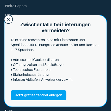
White Papers
Lexikon
Zwischenfälle bei Lieferungen
Webinare & Events
vermeiden?
Teile deine relevanten Infos mit Lieferanten und
Unternehmen
Speditionen für reibungslose Abläufe an Tor und Rampe -
Über uns
in 17 Sprachen.
Team
• Adresse und Geokoordinaten
• Öffnungszeiten und Schließtage
Jobs
• Technisches Equipment
• Sicherheitsausrüstung
Partner
• Infos zu Abläufen, Anweisungen, u.v.m.
News & Presse
Anfahrt
Jetzt gratis Standort anlegen
Hilfe