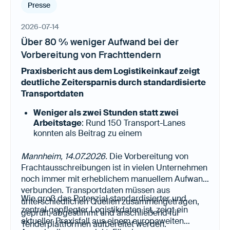
Presse
2026-07-14
Über 80 % weniger Aufwand bei der
Vorbereitung von Frachttendern
Praxisbericht aus dem Logistikeinkauf zeigt
deutliche Zeitersparnis durch standardisierte
Transportdaten
Weniger als zwei Stunden statt zwei
Arbeitstage
: Rund 150 Transport-Lanes
konnten als Beitrag zu einem
konzernübergreifenden Frachttender in
kürzester Zeit vorbereitet und an die genutzte
Mannheim, 14.07.2026.
Die Vorbereitung von
Tenderplattform übergeben werden.
Frachtausschreibungen ist in vielen Unternehmen
Weniger manuelle Datensuche, höhere
noch immer mit erheblichem manuellem Aufwand
Datenqualität:
Alle relevanten
verbunden. Transportdaten müssen aus
Transportinformationen standen bereits
Wie groß das Potenzial standardisierter und
unterschiedlichen Quellen zusammengetragen,
strukturiert, aktuell und digital
zentral gepflegter Logistikdaten ist, zeigt ein
geprüft, abgestimmt und anschließend für
weiterverarbeitbar zur Verfügung.
aktueller Praxisfall aus einem europaweiten
Tenderplattformen aufbereitet werden.