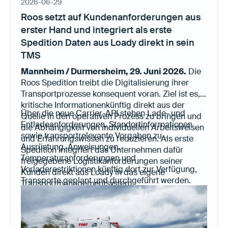
2026-06-29
Roos setzt auf Kundenanforderungen aus
erster Hand und integriert als erste
Spedition Daten aus Loady direkt in sein
TMS
Mannheim / Durmersheim, 29. Juni 2026.
Die
Roos Spedition treibt die Digitalisierung ihrer
Transportprozesse konsequent voran. Ziel ist es,
kritische Informationenkünftig direkt aus der
Über die neue Carrier-API stehen Lade- und
Quelle in den operativen Prozess zu bringen und
Entladeanforderungen, Standortinformationen
die Abhängigkeit von individuellen Arbeitsweisen
sowie transportrelevante Vorgaben zu
und Erfahrungswissen zu reduzieren. Als erste
Ausrüstung, Anweisungen,
Spedition integriert das Unternehmen dafür
Temperaturanforderungen und
freigegebene Logistikanforderungen seiner
Vorladerestriktionen künftig dort zur Verfügung,
Kunden direkt aus Loady in das eigene
Transporte geplant und durchgeführt werden.
Transportmanagementsystem.
Änderungen, die Kunden in Loady pflegen,
werden automatisch übernommen. Disponenten
und Fahrer erhalten damit aktuelle Informationen
direkt aus der Quelle – ohne Medienbrüche,