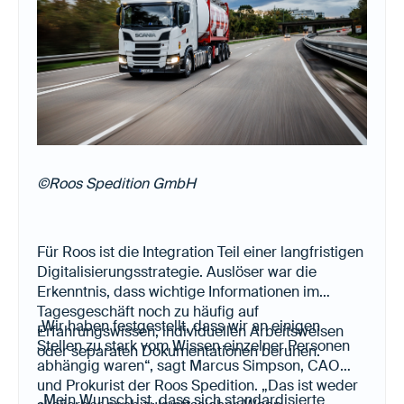
manuelle Übertragungen oder zusätzliche
Abstimmungsschleifen.
©Roos Spedition GmbH
Für Roos ist die Integration Teil einer langfristigen
Digitalisierungsstrategie. Auslöser war die
Erkenntnis, dass wichtige Informationen im
Tagesgeschäft noch zu häufig auf
„Wir haben festgestellt, dass wir an einigen
Erfahrungswissen, individuellen Arbeitsweisen
Stellen zu stark vom Wissen einzelner Personen
oder separaten Dokumentationen beruhen.
abhängig waren“, sagt Marcus Simpson, CAO
und Prokurist der Roos Spedition. „Das ist weder
„Mein Wunsch ist, dass sich standardisierte