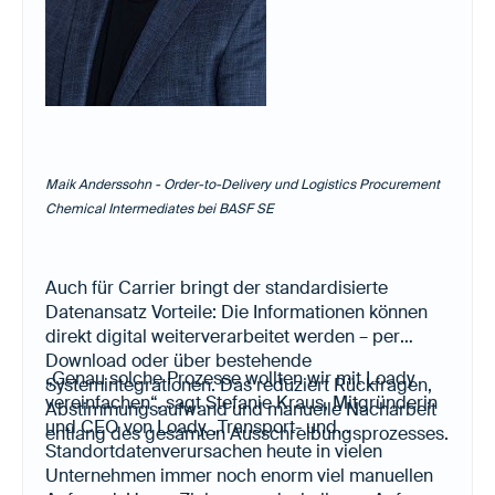
Maik Anderssohn - Order-to-Delivery und Logistics Procurement
Chemical Intermediates bei BASF SE
Auch für Carrier bringt der standardisierte
Datenansatz Vorteile: Die Informationen können
direkt digital weiterverarbeitet werden – per
Download oder über bestehende
„Genau solche Prozesse wollten wir mit Loady
Systemintegrationen. Das reduziert Rückfragen,
vereinfachen“, sagt Stefanie Kraus, Mitgründerin
Abstimmungsaufwand und manuelle Nacharbeit
und CEO von Loady. „Transport- und
entlang des gesamten Ausschreibungsprozesses.
Standortdatenverursachen heute in vielen
Unternehmen immer noch enorm viel manuellen