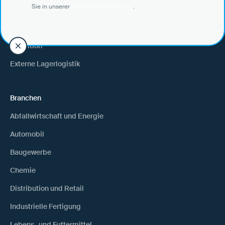
Sie in unserer
Sie in unserer
Datenschutzerklärung
Datenschutzerklärung
.
.
Verlader
Warenempfänger
Spedition
Externe Lagerlogistik
Branchen
Abfallwirtschaft und Energie
Automobil
Baugewerbe
Chemie
Distribution und Retail
Industrielle Fertigung
Lebens- und Futtermittel