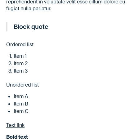
reprehenderit in voluptate velit esse cillum dolore eu
fugiat nulla pariatur.
Block quote
Ordered list
Item 1
Item 2
Item 3
Unordered list
Item A
Item B
Item C
Text link
Bold text