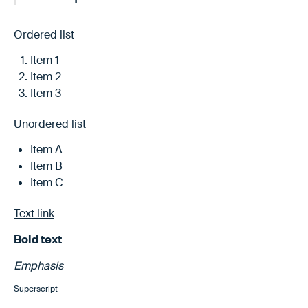
Ordered list
Item 1
Item 2
Item 3
Unordered list
Item A
Item B
Item C
Text link
Bold text
Emphasis
Superscript