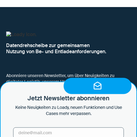
Datendrehscheibe zur gemeinsamen
Nutzung von Be- und Entladeanforderungen.
Abonniere unseren Newsletter, um über Neuigkeiten zu
digitaler Logistik, unserem Unternehmen, neuen Funktionen
und Use Cases auf dem Laufenden zu bleiben.
Jetzt Newsletter abonnieren
Keine Neuigkeiten zu Loady, neuen Funktionen und Use
Cases mehr verpassen.
Hiermit willige ich ein, dass mich die Loady GmbH per E-Mail über
News und Updates informiert und diese Informationen in