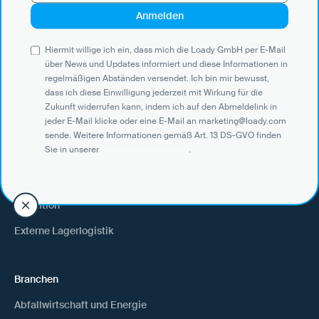
regelmäßigen Abständen versendet. Ich bin mir bewusst, dass ich
diese Einwilligung jederzeit mit Wirkung für die Zukunft widerrufen
kann, indem ich auf den Abmeldelink in jeder E-Mail klicke oder eine
E-Mail an marketing@loady.com sende. Weitere Informationen
Hiermit willige ich ein, dass mich die Loady GmbH per E-Mail
gemäß Art. 13 DS-GVO finden Sie in unserer
Datenschutzerklärung
.
über News und Updates informiert und diese Informationen in
regelmäßigen Abständen versendet. Ich bin mir bewusst,
dass ich diese Einwilligung jederzeit mit Wirkung für die
Zukunft widerrufen kann, indem ich auf den Abmeldelink in
jeder E-Mail klicke oder eine E-Mail an marketing@loady.com
Use Cases
sende. Weitere Informationen gemäß Art. 13 DS-GVO finden
Sie in unserer
Datenschutzerklärung
.
Verlader
Warenempfänger
Spedition
Externe Lagerlogistik
Branchen
Abfallwirtschaft und Energie