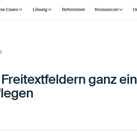
se Cases
Lösung
Referenzen
Ressourcen
U
 Freitextfeldern ganz ein
flegen