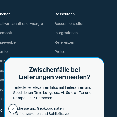
anchen
Ressourcen
allwirtschaft und Energie
Account erstellen
tomobil
Integrationen
ugewerbe
Referenzen
emie
Preise
tribution und Retail
White Papers
Zwischenfälle bei
ustrielle Fertigung
Lexikon
Lieferungen vermeiden?
ens- und Futtermittel
Webinare & Events
Teile deine relevanten Infos mit Lieferanten und
schinenbau
Speditionen für reibungslose Abläufe an Tor und
Rampe - in 17 Sprachen.
nsport und Logistik
• Adresse und Geokoordinaten
fe
• Öffnungszeiten und Schließtage