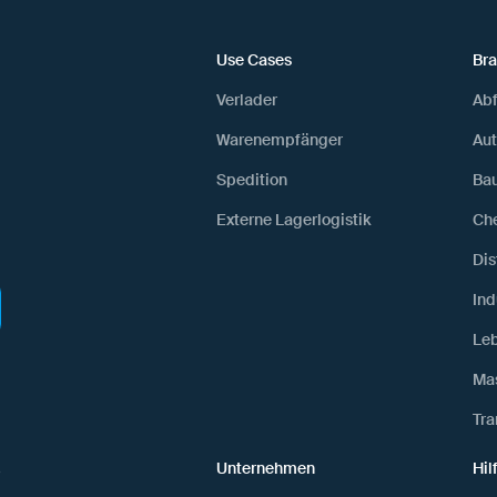
Use Cases
Br
Verlader
Abf
Warenempfänger
Au
Spedition
Ba
Externe Lagerlogistik
Ch
Dis
Ind
Leb
Ma
Tra
Unternehmen
Hil
ß