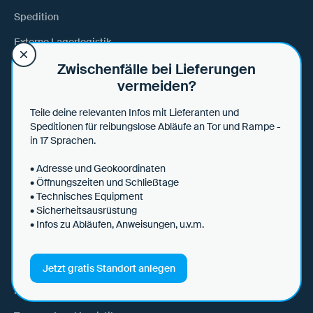
Spedition
Externe Lagerlogistik
Zwischenfälle bei Lieferungen
vermeiden?
Branchen
Teile deine relevanten Infos mit Lieferanten und
Abfallwirtschaft und Energie
Speditionen für reibungslose Abläufe an Tor und Rampe -
Automobil
in 17 Sprachen.
Baugewerbe
• Adresse und Geokoordinaten
• Öffnungszeiten und Schließtage
Chemie
• Technisches Equipment
• Sicherheitsausrüstung
Distribution und Retail
• Infos zu Abläufen, Anweisungen, u.v.m.
Industrielle Fertigung
Lebens- und Futtermittel
Jetzt gratis Standort anlegen
Maschinenbau