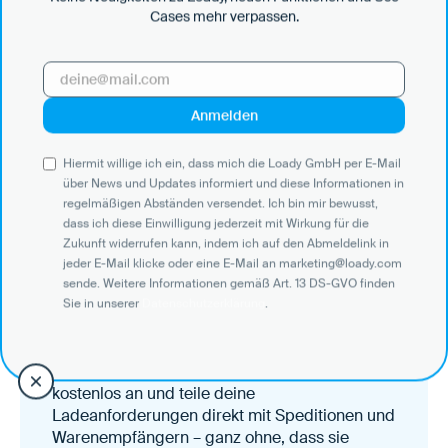
Unverbindliches
Cases mehr verpassen.
Beratungsgespräch
vereinbaren
Stelle alle Fragen und gewinne eine
Vorstellung vom Potenzial für die
Logistikabläufe in deinem Unternehmen.
Hiermit willige ich ein, dass mich die Loady GmbH per E-Mail
über News und Updates informiert und diese Informationen in
Demo vereinbaren
regelmäßigen Abständen versendet. Ich bin mir bewusst,
dass ich diese Einwilligung jederzeit mit Wirkung für die
Zukunft widerrufen kann, indem ich auf den Abmeldelink in
jeder E-Mail klicke oder eine E-Mail an marketing@loady.com
sende. Weitere Informationen gemäß Art. 13 DS-GVO finden
Standort anlegen, Daten teilen
Sie in unserer
Datenschutzerklärung
.
– einfach & kostenlos!
Lege deinen Standort in wenigen Minuten
kostenlos an und teile deine
Ladeanforderungen direkt mit Speditionen und
Warenempfängern – ganz ohne, dass sie