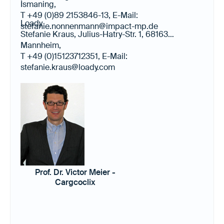
Ismaning,
T +49 (0)89 2153846-13, E-Mail:
Loady
stefanie.nonnenmann@impact-mp.de
Stefanie Kraus, Julius-Hatry-Str. 1, 68163
Mannheim,
T +49 (0)15123712351, E-Mail:
stefanie.kraus@loady.com
Prof. Dr. Victor Meier -
Cargcoclix