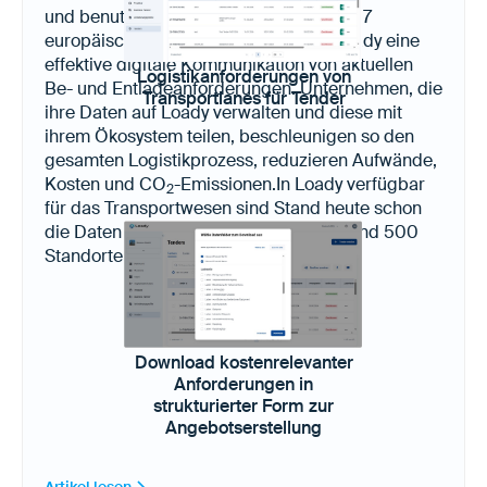
und benutzerspezifischen Ansichten in 17
europäischen Sprachen, ermöglicht Loady eine
effektive digitale Kommunikation von aktuellen
Logistikanforderungen von
Be- und Entladeanforderungen. Unternehmen, die
Transportlanes für Tender
ihre Daten auf Loady verwalten und diese mit
ihrem Ökosystem teilen, beschleunigen so den
gesamten Logistikprozess, reduzieren Aufwände,
Kosten und CO
-Emissionen.In Loady verfügbar
2
für das Transportwesen sind Stand heute schon
die Daten von über 22.000 Produkten und 500
Standorten in Europa, USA und Kanada.
Download kostenrelevanter
Anforderungen in
strukturierter Form zur
Angebotserstellung
Artikel lesen